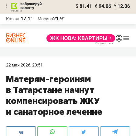
забронируй
$
81.41
€
94.06
¥
12.06
валюту
17.1°
21.9°
Казань
Москва
22 мая 2026, 20:51
Матерям-героиням
в Татарстане начнут
компенсировать ЖКУ
и санаторное лечение