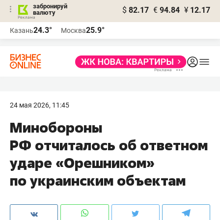
забронируй
$
82.17
€
94.84
¥
12.17
валюту
24.3°
25.9°
Казань
Москва
24 мая 2026, 11:45
Минобороны
РФ отчиталось об ответном
ударе «Орешником»
по украинским объектам