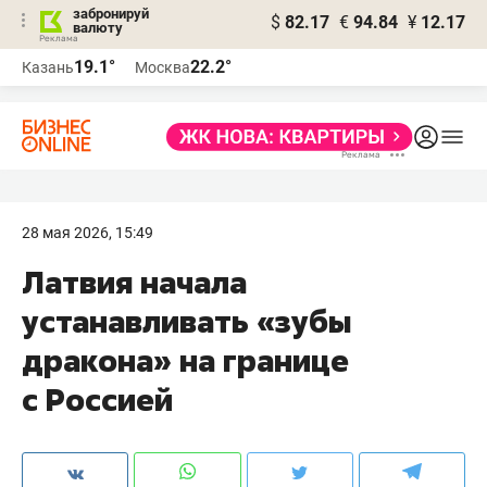
забронируй
$
82.17
€
94.84
¥
12.17
валюту
19.1°
22.2°
Казань
Москва
28 мая 2026, 15:49
Латвия начала
устанавливать «зубы
дракона» на границе
с Россией