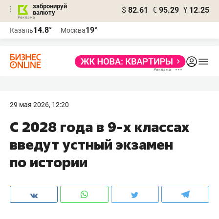
забронируй
$
82.61
€
95.29
¥
12.25
валюту
14.8°
19°
Казань
Москва
29 мая 2026, 12:20
С 2028 года в 9-х классах
введут устный экзамен
по истории