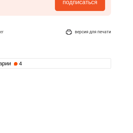
подписаться
er
версия для печати
арии
4