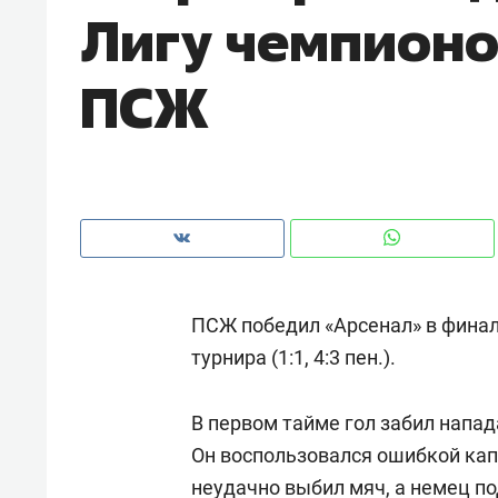
Лигу чемпионо
рынки, почему надо знать аксакал
чем интересен Оман?
ПСЖ
ПСЖ победил «Арсенал» в финал
турнира (1:1, 4:3 пен.).
Рекомендуем
Рекоме
В первом тайме гол забил нап
Как ГК «МИР ГРУПП» и ВТБ
150 ка
Он воспользовался ошибкой ка
создают оазис жилого
ID вме
комфорта под Казанью
неудачно выбил мяч, а немец п
безоп