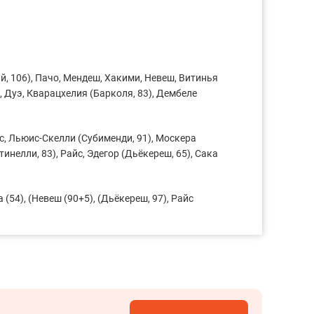
, 106), Пачо, Мендеш, Хакими, Невеш, Витинья
), Дуэ, Кварацхелия (Барколя, 83), Дембеле
с, Льюис-Скелли (Субименди, 91), Москера
тинелли, 83), Райс, Эдегор (Дьёкереш, 65), Сака
а (54), (Невеш (90+5), (Дьёкереш, 97), Райс