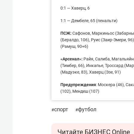
0:1 — Хаверц, 6
1:1 — Дембеле, 65 (пенальти)
ПСЖ:
Сафонов, Маркиньос (Забарный
(Бералдо, 106), Руис (Заир-Эмери, 96
(Рамуш, 90+6)
«Арсенал»:
Райя, Салиба, Магальяйн
(Тимбер, 66), Инкапье, Троссард (Мар
(Мадуэке, 83), Хаверц (Эзе, 91)
Предупреждения
: Москера (46), Сак
(102), Мендеш (107)
спорт
футбол
#
#
Читайте БИЗНЕС Online