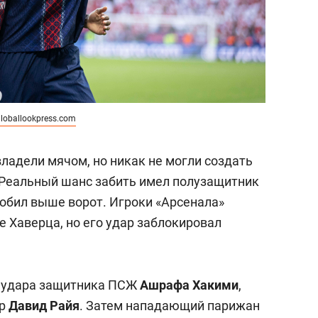
loballookpress.com
ладели мячом, но никак не могли создать
 Реальный шанс забить имел полузащитник
робил выше ворот. Игроки «Арсенала»
е Хаверца, но его удар заблокировал
о удара защитника ПСЖ
Ашрафа Хакими
,
ер
Давид Райя
. Затем нападающий парижан