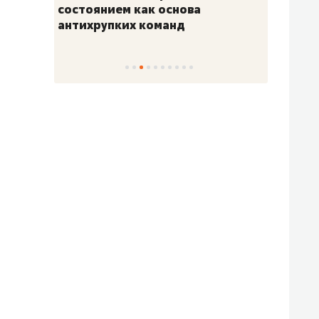
«Гонка Героев»
Казан