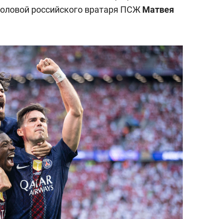
состоянием как основа
головой российского вратаря ПСЖ
Матвея
антихрупких команд