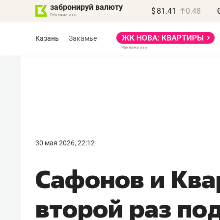
забронируй валюту
$
81.41
0.48
Казань
Закамье
Василь Мазитов
МАРТ
30 мая 2026, 22:12
«Не зная местных
Сафонов и Ква
правил, бизнес может
потерять минимум
второй раз по
полгода»
Как бизнесу выйти на зарубежные