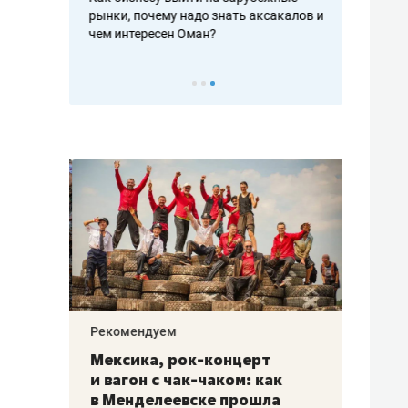
рафакте,
рынки, почему надо знать аксакалов и
о трехкратно
кредитов
чем интересен Оман?
клиентах и ч
Рекомендуем
Рекоме
ой
Мексика, рок-концерт
«Прор
и вагон с чак-чаком: как
30 ме
еским
в Менделеевске прошла
лечит