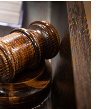
состоянием как основа
антихрупких команд