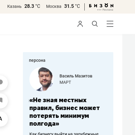
28.3
°С
31.5
°С
Казань
Москва
персона
еменова
Василь Мазитов
»
МАРТ
а: работа
«Не зная местных
«Мне лу
ечься
правил, бизнес может
не зара
вствовать
потерять минимум
чем пот
полгода»
репутац
пошиву
Как бизнесу выйти на зарубежные
Владелец от