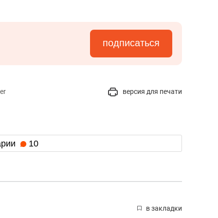
подписаться
er
версия для печати
арии
10
в закладки