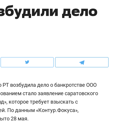
збудили дело
ов и
о трехкратном росте цен, дотошных
школьной формы о конт
клиентах и чудных запросах мастеров
налогах и развитии без 
РТ возбудила дело о банкротстве ООО
ованием стало заявление саратовского
д», которое требует взыскать с
ндуем
Рекомендуем
ей. По данным «Контур.Фокуса»,
мер до квартиры и Face
Опыт выживания в дик
ыто 28 мая.
сто ключа: какой будет
природе, работа
асность в ЖК «Нова»
с ментальным и физич