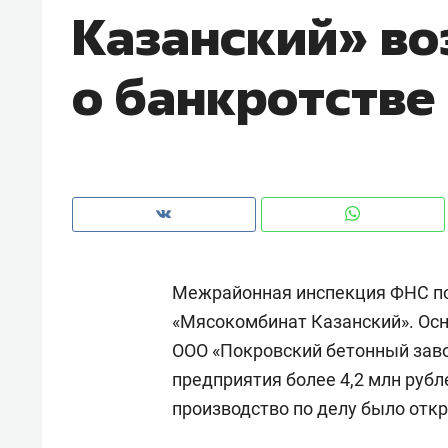
Казанский» во
рынки, почему надо знать аксакал
чем интересен Оман?
о банкротстве
Межрайонная инспекция ФНС по 
«Мясокомбинат Казанский». Осн
ООО «Покровский бетонный заво
Рекомендуем
Рекоме
предприятия более 4,2 млн рубл
Как ГК «МИР ГРУПП» и ВТБ
150 ка
производство по делу было откр
создают оазис жилого
ID вме
комфорта под Казанью
безоп