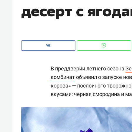
десерт с ягод
рынки, почему надо знать аксакал
чем интересен Оман?
В преддверии летнего сезона
Зе
комбинат
объявил о запуске но
корова» — послойного творожно
вкусами: черная смородина и ма
Рекомендуем
Рекоме
Как ГК «МИР ГРУПП» и ВТБ
150 ка
создают оазис жилого
ID вме
комфорта под Казанью
безоп