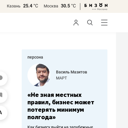
25.4
°С
30.5
°С
Казань
Москва
персона
еменова
Василь Мазитов
»
МАРТ
а: работа
«Не зная местных
«Мне лу
ечься
правил, бизнес может
не зара
вствовать
потерять минимум
чем пот
полгода»
репутац
пошиву
Как бизнесу выйти на зарубежные
Владелец от