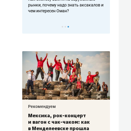
рафакте,
рынки, почему надо знать аксакалов и
о трехкратно
кредитов
чем интересен Оман?
клиентах и ч
Рекомендуем
Рекоме
ой
Мексика, рок-концерт
«Прор
и вагон с чак-чаком: как
30 ме
еским
в Менделеевске прошла
лечит