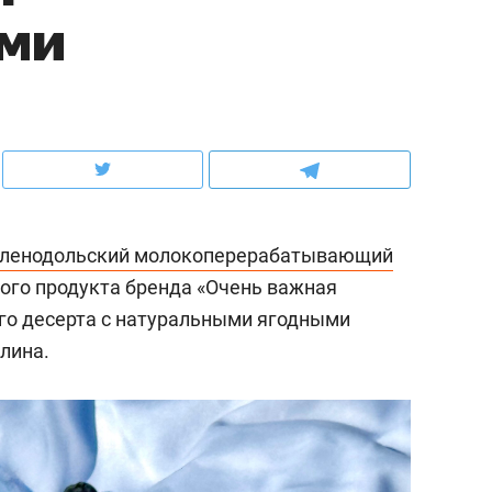
ами
ов и
о трехкратном росте цен, дотошных
школьной формы о конт
клиентах и чудных запросах мастеров
налогах и развитии без 
ленодольский молокоперерабатывающий
вого продукта бренда «Очень важная
го десерта с натуральными ягодными
лина.
ндуем
Рекомендуем
мер до квартиры и Face
Опыт выживания в дик
сто ключа: какой будет
природе, работа
асность в ЖК «Нова»
с ментальным и физич