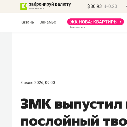
забронируй валюту
$
80.93
-0.20
Казань
Закамье
Василь Мазитов
МАРТ
3 июня 2026, 09:00
«Не зная местных
ЗМК выпустил 
правил, бизнес может
потерять минимум
послойный тв
полгода»
Как бизнесу выйти на зарубежные