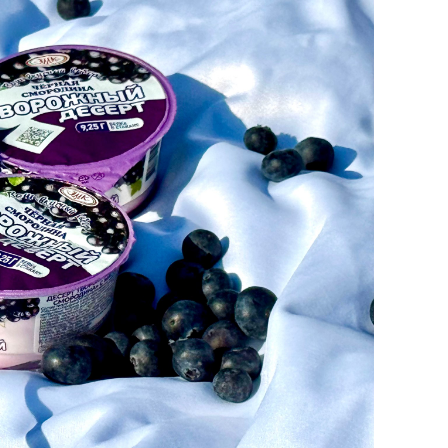
состоянием как основа
антихрупких команд