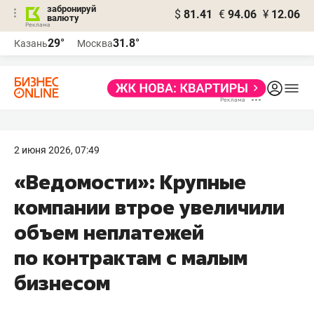
забронируй
$
81.41
€
94.06
¥
12.06
валюту
29°
31.8°
Казань
Москва
2 июня 2026, 07:49
«Ведомости»: Крупные
компании втрое увеличили
объем неплатежей
по контрактам с малым
бизнесом