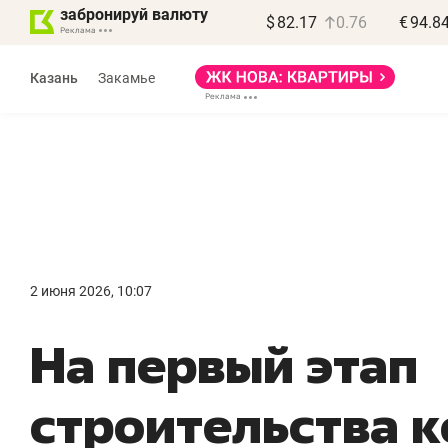
забронируй валюту
$
82.17
0.76
€
94.8
Казань
Закамье
Василь Мазитов
МАРТ
2 июня 2026, 10:07
«Не зная местных
«Мне 
На первый этап
правил, бизнес может
не зар
потерять минимум
чем по
строительства 
полгода»
репут
Как бизнесу выйти на зарубежные
Владелец 