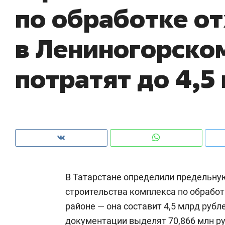
по обработке о
рынки, почему надо знать аксакалов и
о трехкрат
чем интересен Оман?
клиентах и
в Лениногорско
потратят до 4,5
В Татарстане определили предельну
Рекомендуем
Рекомендуем
строительства комплекса по обработ
Как ГК «МИР ГРУПП» и ВТБ
150 камер до 
районе — она составит 4,5 млрд рубл
создают оазис жилого
ID вместо клю
комфорта под Казанью
безопасность 
документации выделят 70,866 млн р