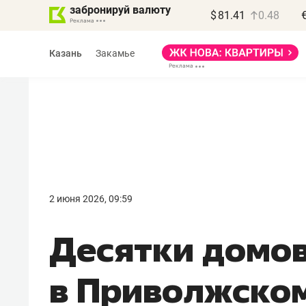
забронируй валюту
$
81.41
0.48
Казань
Закамье
Василь Мазитов
МАРТ
2 июня 2026, 09:59
«Не зная местных
Десятки домо
правил, бизнес может
потерять минимум
в Приволжско
полгода»
Как бизнесу выйти на зарубежные