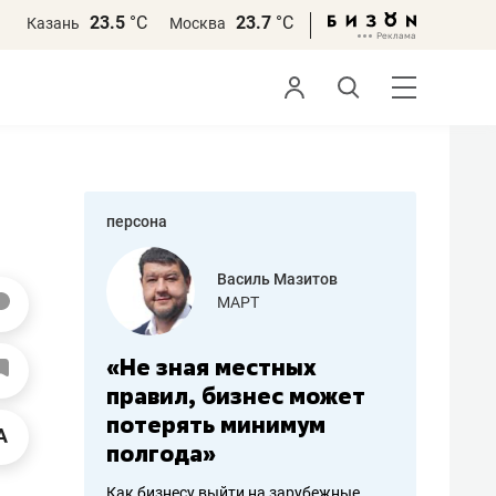
23.5
°С
23.7
°С
Казань
Москва
персона
еменова
Василь Мазитов
»
МАРТ
а: работа
«Не зная местных
«Мне лу
ечься
правил, бизнес может
не зара
вствовать
потерять минимум
чем пот
полгода»
репутац
пошиву
Как бизнесу выйти на зарубежные
Владелец от