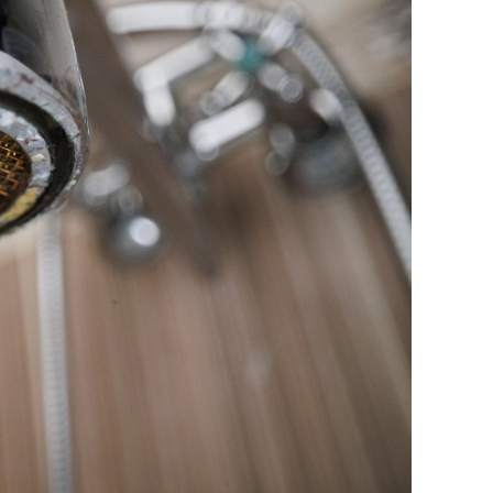
состоянием как основа
антихрупких команд