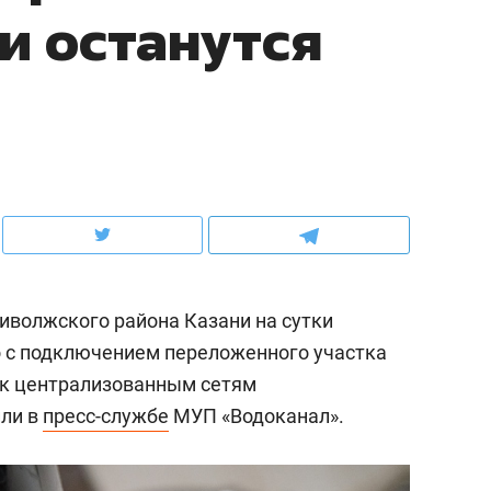
и останутся
ов и
о трехкратном росте цен, дотошных
школьной формы о конт
клиентах и чудных запросах мастеров
налогах и развитии без 
волжского района Казани на сутки
но с подключением переложенного участка
 к централизованным сетям
ндуем
Рекомендуем
или в
пресс-службе
МУП «Водоканал».
мер до квартиры и Face
Опыт выживания в дик
сто ключа: какой будет
природе, работа
асность в ЖК «Нова»
с ментальным и физич