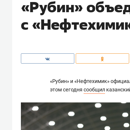
«Рубин» объе
с «Нефтехими
«Рубин» и «Нефтехимик» официа
этом сегодня
сообщил
казанский