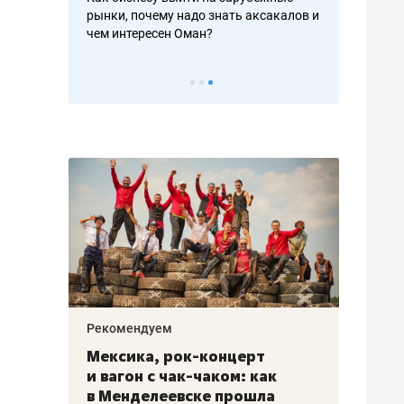
рафакте,
рынки, почему надо знать аксакалов и
о трехкратно
кредитов
чем интересен Оман?
клиентах и ч
Рекомендуем
Рекоме
ой
Мексика, рок-концерт
«Прор
и вагон с чак-чаком: как
30 ме
еским
в Менделеевске прошла
лечит