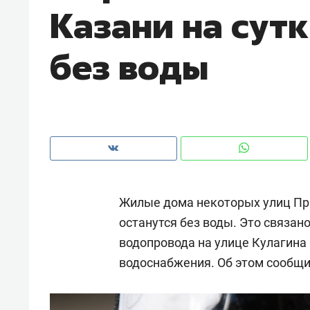
Казани на сутк
рынки, почему надо знать аксакал
чем интересен Оман?
без воды
Жилые дома некоторых улиц При
останутся без воды. Это связа
водопровода на улице Кулагина
Рекомендуем
Рекоме
водоснабжения. Об этом сообщ
Как ГК «МИР ГРУПП» и ВТБ
150 ка
создают оазис жилого
ID вме
комфорта под Казанью
безоп