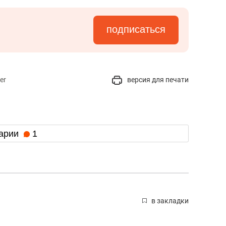
подписаться
er
версия для печати
арии
1
в закладки