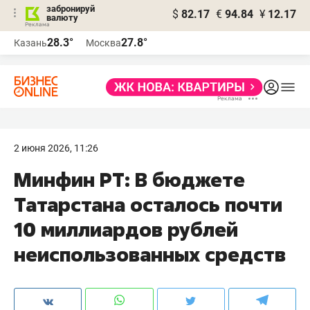
забронируй
$
82.17
€
94.84
¥
12.17
валюту
28.3°
27.8°
Казань
Москва
2 июня 2026, 11:26
Минфин РТ: В бюджете
Татарстана осталось почти
10 миллиардов рублей
неиспользованных средств