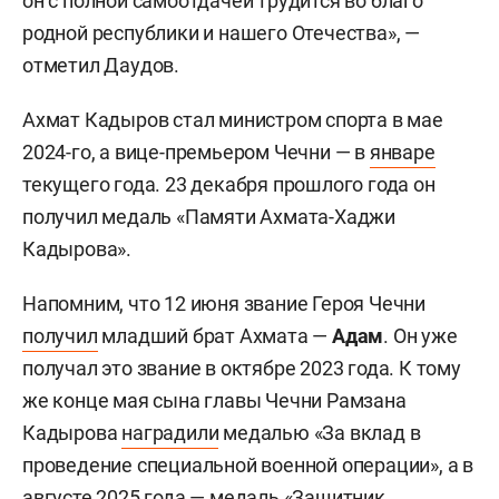
он с полной самоотдачей трудится во благо
родной республики и нашего Отечества», —
отметил Даудов.
Ахмат Кадыров стал министром спорта в мае
2024-го, а вице-премьером Чечни — в
январе
текущего года. 23 декабря прошлого года он
получил медаль «Памяти Ахмата-Хаджи
Кадырова».
Напомним, что 12 июня звание Героя Чечни
получил
младший брат Ахмата —
Адам
. Он уже
получал это звание в октябре 2023 года. К тому
же конце мая сына главы Чечни Рамзана
Кадырова
наградили
медалью «За вклад в
проведение специальной военной операции», а в
августе 2025 года —
медаль
«Защитник