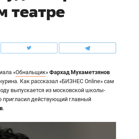
м театре
ов и
о трехкратном росте цен, дотошных
школьной формы о конт
клиентах и чудных запросах мастеров
налогах и развитии без 
иала «
Обнальщик
»
Фархад Мухаметзянов
нчурина. Как рассказал «БИЗНЕС Online» сам
году выпускается из московской школы-
го пригласил действующий главный
в
.
ндуем
Рекомендуем
мер до квартиры и Face
Опыт выживания в дик
сто ключа: какой будет
природе, работа
асность в ЖК «Нова»
с ментальным и физич