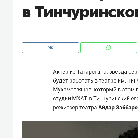
в Тинчуринско
рынки, почему надо знать аксакал
чем интересен Оман?
Актер из Татарстана, звезда сер
будет работать в театре им. Ти
Мухаметзянов, который в этом 
студии МХАТ, в Тинчуринский е
режиссер театра
Айдар Заббаро
Рекомендуем
Рекоме
Как ГК «МИР ГРУПП» и ВТБ
150 ка
создают оазис жилого
ID вме
комфорта под Казанью
безоп