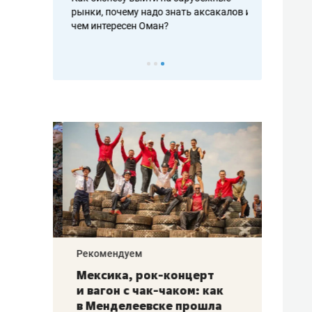
рафакте,
рынки, почему надо знать аксакалов и
о трехкратно
кредитов
чем интересен Оман?
клиентах и ч
Рекомендуем
Рекоме
ой
Мексика, рок-концерт
«Прор
и вагон с чак-чаком: как
30 ме
еским
в Менделеевске прошла
лечит