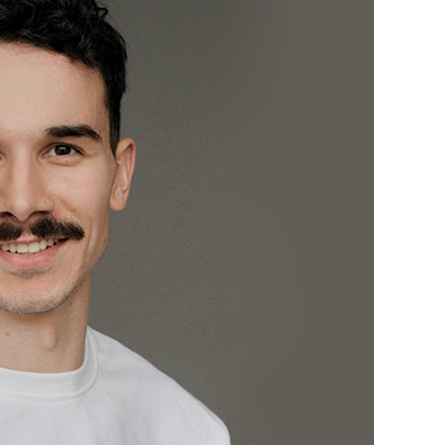
состоянием как основа
антихрупких команд