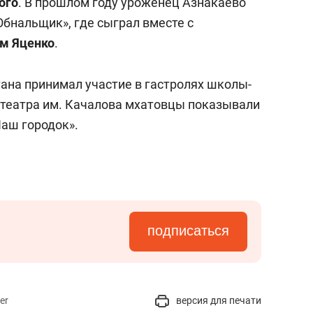
ого
. В прошлом году уроженец Азнакаево
Обнальщик», где сыграл вместе с
м Яценко
.
тана принимал участие в гастролях школы-
е театра им. Качалова мхатовцы показывали
Наш городок».
подписаться
er
версия для печати