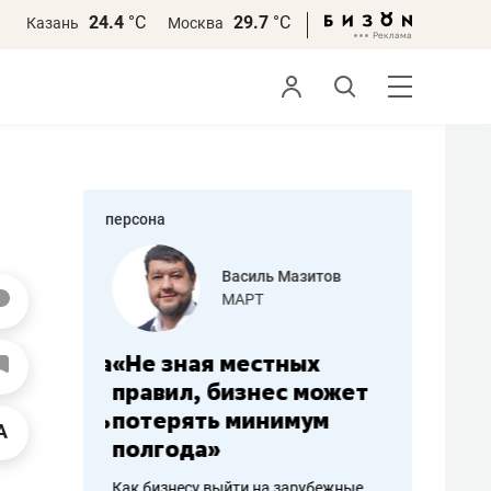
24.4
°С
29.7
°С
Казань
Москва
персона
еменова
Василь Мазитов
»
МАРТ
а: работа
«Не зная местных
«Мне лу
ечься
правил, бизнес может
не зара
вствовать
потерять минимум
чем пот
полгода»
репутац
пошиву
Как бизнесу выйти на зарубежные
Владелец от