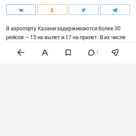
В аэропорту Казани задерживаются более 30
рейсов — 15 на вылет и 17 на прилет. В их числе
— дневные рейсы, которые пока не состоялись.
1
Это следует из
данных
онлайн-табло воздушной
гавани.