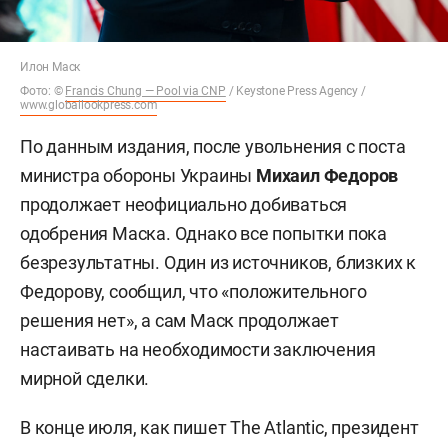
Илон Маск
Фото: ©
Francis Chung — Pool via CNP
/ Keystone Press Agency /
www.globallookpress.com
По данным издания, после увольнения с поста
министра обороны Украины
Михаил Федоров
продолжает неофициально добиваться
одобрения Маска. Однако все попытки пока
безрезультатны. Один из источников, близких к
Федорову, сообщил, что «положительного
решения нет», а сам Маск продолжает
настаивать на необходимости заключения
мирной сделки.
В конце июля, как пишет The Atlantic, президент