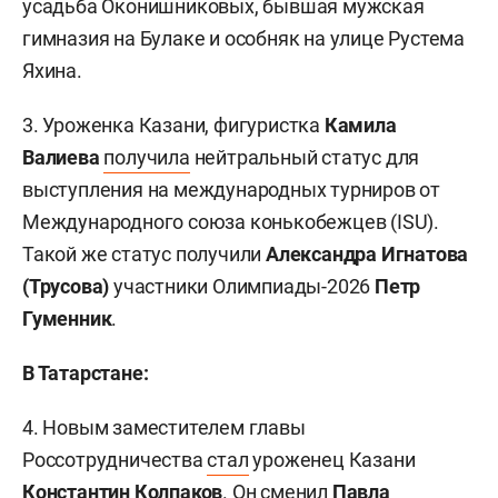
усадьба Оконишниковых, бывшая мужская
гимназия на Булаке и особняк на улице Рустема
Яхина.
3. Уроженка Казани, фигуристка
Камила
Валиева
получила
нейтральный статус для
выступления на международных турниров от
Международного союза конькобежцев (ISU).
Такой же статус получили
Александра Игнатова
(Трусова)
участники Олимпиады-2026
Петр
Гуменник
.
В Татарстане:
4. Новым заместителем главы
Россотрудничества
стал
уроженец Казани
Константин Колпаков
. Он сменил
Павла