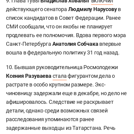
9. Глава Тувы
Владислав Ховалыг
включил
действующего сенатора
Людмилу Нарусову
в
список кандидатов в Совет Федерации. Ранее
СМИ сообщали, что он якобы не планирует
продлевать ее полномочия. Вдова первого мэра
Санкт-Петербурга
Анатолия Собчака
впервые
вошла в федеральную политику 31 год назад.
10. Бывшая руководительница Росмолодежи
Ксения Разуваева
стала
фигурантом дела о
растрате в особо крупном размере. Экс-
чиновницу задержали еще в декабре, но дело не
афишировалось. Следствие не раскрывает
детали, однако среди возможных связей
расследования упоминаются ранее
задержанные выходцы из Татарстана. Речь