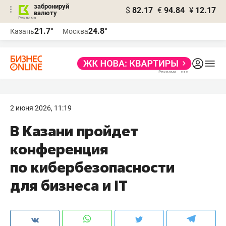
забронируй
$
82.17
€
94.84
¥
12.17
валюту
21.7°
24.8°
Казань
Москва
2 июня 2026, 11:19
В Казани пройдет
конференция
по кибербезопасности
для бизнеса и IT