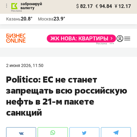
забронируй
$
82.17
€
94.84
¥
12.17
валюту
20.8°
23.9°
Казань
Москва
2 июня 2026, 11:50
Politico: ЕС не станет
запрещать всю российскую
нефть в 21-м пакете
санкций