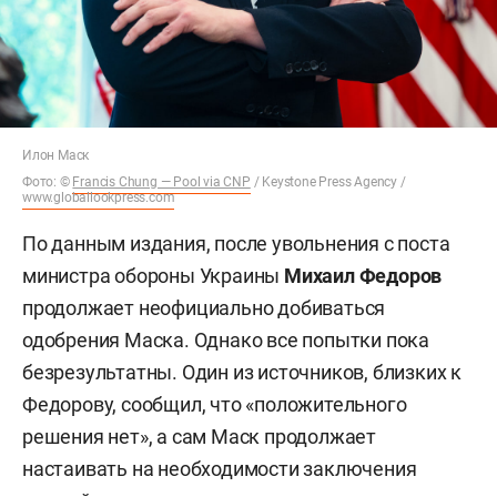
Илон Маск
Фото: ©
Francis Chung — Pool via CNP
/ Keystone Press Agency /
www.globallookpress.com
По данным издания, после увольнения с поста
министра обороны Украины
Михаил Федоров
продолжает неофициально добиваться
одобрения Маска. Однако все попытки пока
безрезультатны. Один из источников, близких к
Федорову, сообщил, что «положительного
решения нет», а сам Маск продолжает
настаивать на необходимости заключения