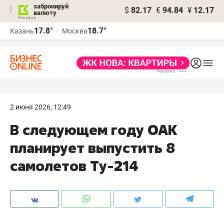
забронируй
$
82.17
€
94.84
¥
12.17
валюту
17.8°
18.7°
Казань
Москва
2 июня 2026, 12:49
В следующем году ОАК
планирует выпустить 8
самолетов Ту-214