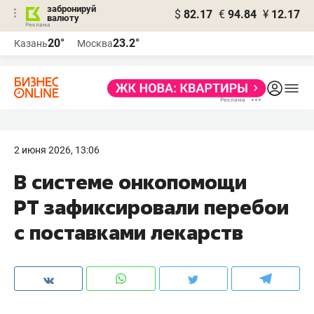
забронируй
$
82.17
€
94.84
¥
12.17
валюту
20°
23.2°
Казань
Москва
2 июня 2026, 13:06
В системе онкопомощи
РТ зафиксировали перебои
с поставками лекарств