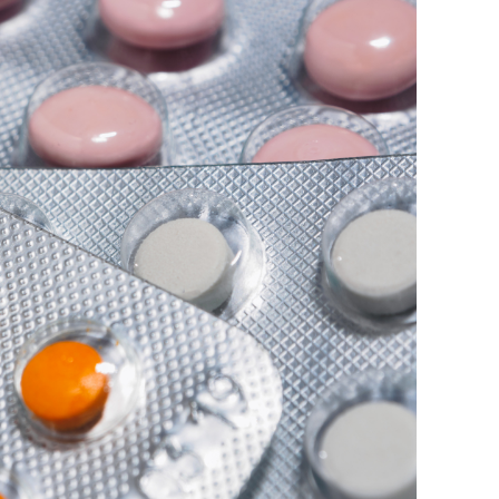
состоянием как основа
антихрупких команд