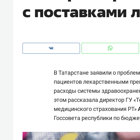
с поставками 
рынки, почему надо знать аксакал
чем интересен Оман?
В Татарстане заявили о пробле
пациентов лекарственными пре
расходы системы здравоохранен
этом рассказала директор ГУ «
медицинского страхования РТ»
Рекомендуем
Рекоме
Госсовета республики по бюдже
Как ГК «МИР ГРУПП» и ВТБ
150 ка
создают оазис жилого
ID вме
комфорта под Казанью
безоп