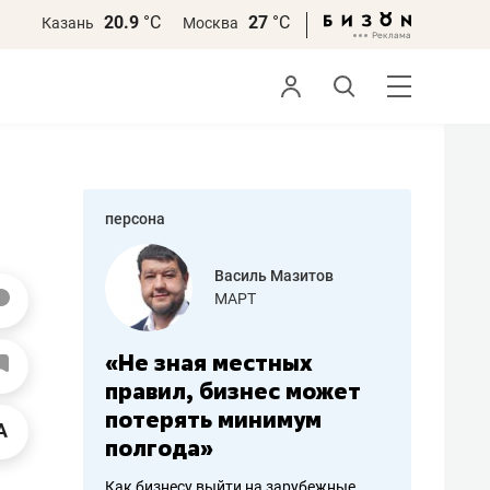
20.9
°С
27
°С
Казань
Москва
персона
еменова
Василь Мазитов
»
МАРТ
а: работа
«Не зная местных
«Мне лу
ечься
правил, бизнес может
не зара
вствовать
потерять минимум
чем пот
полгода»
репутац
пошиву
Как бизнесу выйти на зарубежные
Владелец от