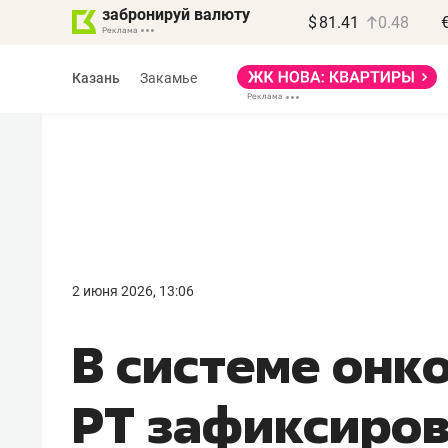
забронируй валюту
$
81.41
0.48
Казань
Закамье
Василь Мазитов
МАРТ
2 июня 2026, 13:06
«Не зная местных
В системе он
правил, бизнес может
потерять минимум
РТ зафиксиров
полгода»
Как бизнесу выйти на зарубежные