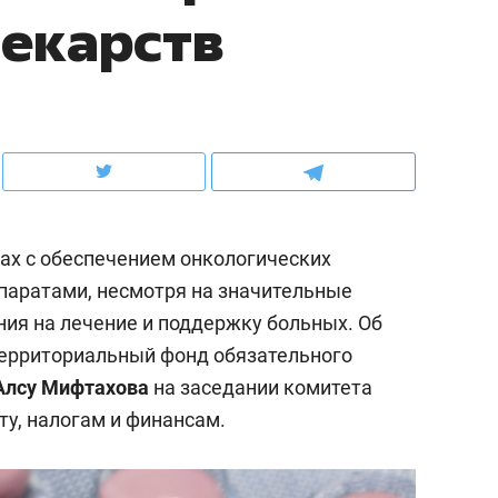
лекарств
ов и
о трехкратном росте цен, дотошных
школьной формы о конт
клиентах и чудных запросах мастеров
налогах и развитии без 
мах с обеспечением онкологических
паратами, несмотря на значительные
ия на лечение и поддержку больных. Об
Территориальный фонд обязательного
Алсу Мифтахова
на заседании комитета
ндуем
Рекомендуем
ту, налогам и финансам.
мер до квартиры и Face
Опыт выживания в дик
сто ключа: какой будет
природе, работа
асность в ЖК «Нова»
с ментальным и физич