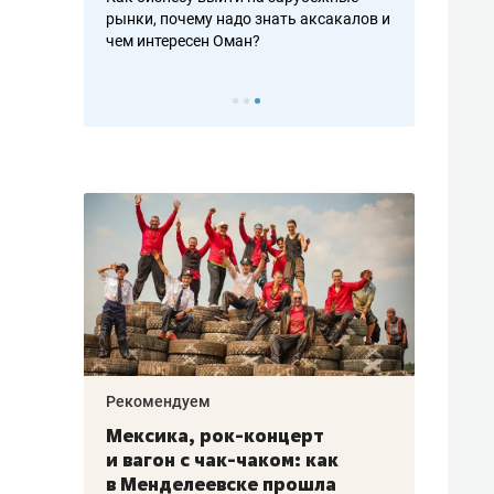
рафакте,
рынки, почему надо знать аксакалов и
о трехкратно
кредитов
чем интересен Оман?
клиентах и ч
Рекомендуем
Рекоме
ой
Мексика, рок-концерт
«Прор
и вагон с чак-чаком: как
30 ме
еским
в Менделеевске прошла
лечит