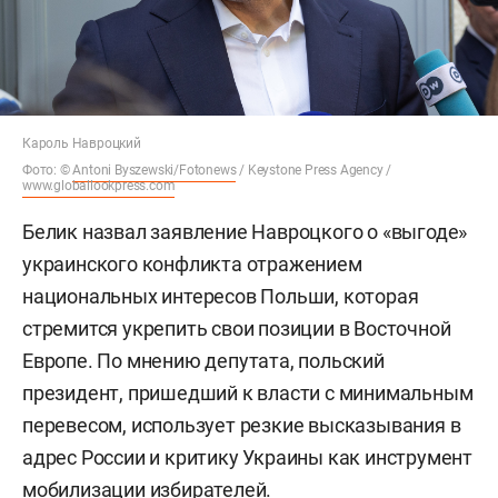
Кароль Навроцкий
Фото: ©
Antoni Byszewski/Fotonews
/ Keystone Press Agency /
www.globallookpress.com
Белик назвал заявление Навроцкого о «выгоде»
украинского конфликта отражением
национальных интересов Польши, которая
стремится укрепить свои позиции в Восточной
Европе. По мнению депутата, польский
президент, пришедший к власти с минимальным
перевесом, использует резкие высказывания в
адрес России и критику Украины как инструмент
мобилизации избирателей.