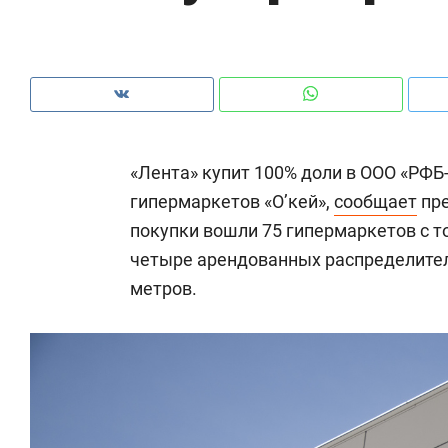
рынки, почему надо знать аксакалов и
о 
чем интересен Оман?
кл
«Лента» купит 100% доли в ООО «РФБ
гипермаркетов «О’кей»,
сообщает
пре
покупки вошли 75 гипермаркетов с т
четыре арендованных распределител
метров.
Рекомендуем
Рекомендуем
Как ГК «МИР ГРУПП» и ВТБ
150 камер 
создают оазис жилого
ID вместо 
комфорта под Казанью
безопаснос