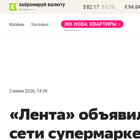
забронируй валюту
$
82.17
0.76
€
94.8
Казань
Закамье
Василь Мазитов
МАРТ
2 июня 2026, 14:39
«Не зная местных
«
«Лента» объяви
правил, бизнес может
н
потерять минимум
ч
сети супермарк
полгода»
р
Как бизнесу выйти на зарубежные
Вл