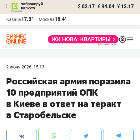
забронируй
$
82.17
€
94.84
¥
12.17
валюту
17.3°
18.4°
Казань
Москва
2 июня 2026, 15:13
Российская армия поразила
10 предприятий ОПК
в Киеве в ответ на теракт
в Старобельске