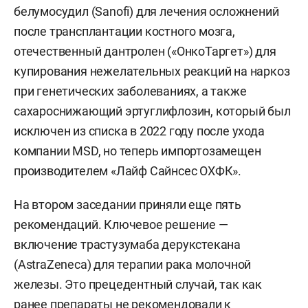
белумосудил (Sanofi) для лечения осложнений
после трансплантации костного мозга,
отечественный дантролен («ОнкоТаргет») для
купирования нежелательных реакций на наркоз
при генетических заболеваниях, а также
сахароснижающий эртуглифлозин, который был
исключен из списка в 2022 году после ухода
компании MSD, но теперь импортозамещен
производителем «Лайф Сайнсес ОХФК».
На втором заседании приняли еще пять
рекомендаций. Ключевое решение —
включение трастузумаба дерукстекана
(AstraZeneca) для терапии рака молочной
железы. Это прецедентный случай, так как
ранее препараты не рекомендовали к