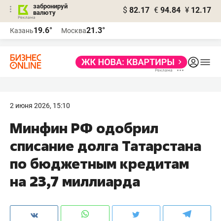
забронируй
$
82.17
€
94.84
¥
12.17
валюту
19.6°
21.3°
Казань
Москва
2 июня 2026, 15:10
Минфин РФ одобрил
списание долга Татарстана
по бюджетным кредитам
на 23,7 миллиарда