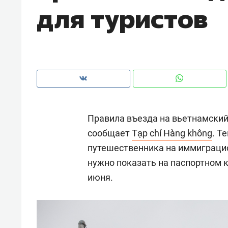
для туристов
рынки, почему надо знать аксакал
чем интересен Оман?
Правила въезда на вьетнамский
сообщает
Tạp chí Hàng không
. Т
путешественника на иммиграцио
нужно показать на паспортном 
июня.
Рекомендуем
Рекоме
Как ГК «МИР ГРУПП» и ВТБ
150 ка
создают оазис жилого
ID вме
комфорта под Казанью
безоп