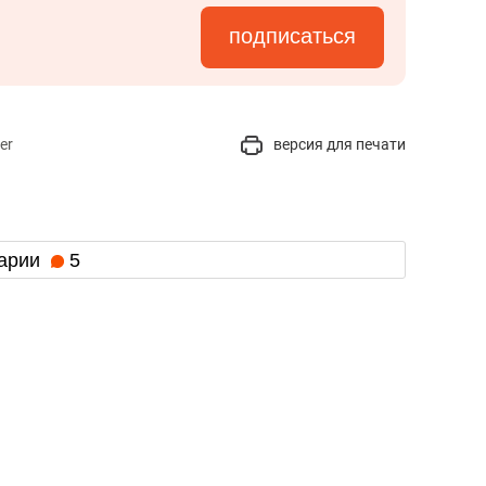
подписаться
er
версия для печати
арии
5