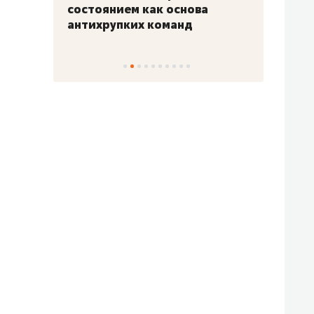
«Гонка Героев»
Казан