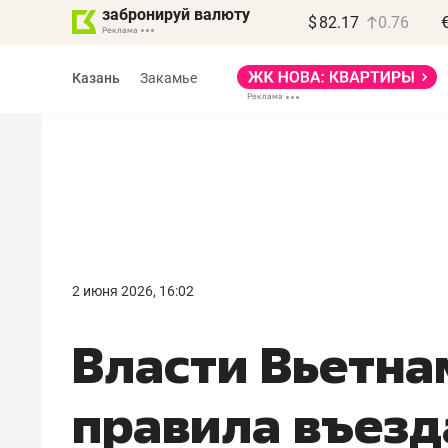
забронируй валюту
$
82.17
0.76
Казань
Закамье
Василь Мазитов
МАРТ
2 июня 2026, 16:02
«Не зная местных
Власти Вьетна
правил, бизнес может
потерять минимум
правила въезд
полгода»
Как бизнесу выйти на зарубежные