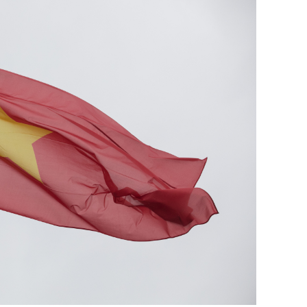
состоянием как основа
антихрупких команд