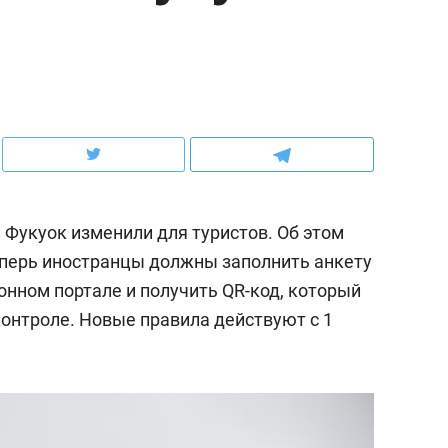
ов и
о трехкратном росте цен, дотошных
школьной формы о конт
клиентах и чудных запросах мастеров
налогах и развитии без 
 Фукуок изменили для туристов. Об этом
еперь иностранцы должны заполнить анкету
нном портале и получить QR-код, который
контроле. Новые правила действуют с 1
ндуем
Рекомендуем
мер до квартиры и Face
Опыт выживания в дик
сто ключа: какой будет
природе, работа
асность в ЖК «Нова»
с ментальным и физич