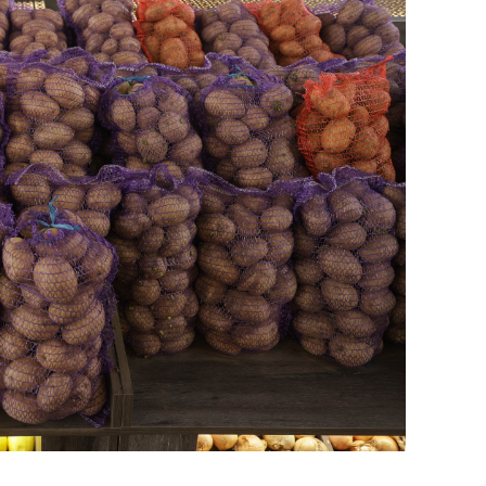
янием как основа
«Гонка Героев»
рупких команд