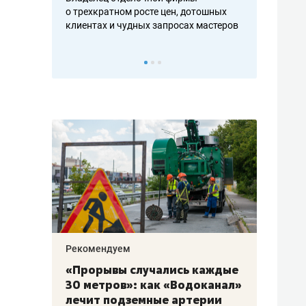
ть аксакалов и
о трехкратном росте цен, дотошных
школьной фор
клиентах и чудных запросах мастеров
налогах и раз
Рекомендуем
Рекоме
«Прорывы случались каждые
Не то
к
30 метров»: как «Водоканал»
гастр
а
лечит подземные артерии
задае