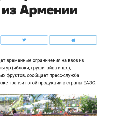
 из Армении
рынки, почему надо зна
чем интересен Оман?
дет временные ограничения на ввоз из
ур (яблоки, груши, айва и др.),
ых фруктов,
сообщает
пресс-служба
кже транзит этой продукции в страны ЕАЭС.
ндуем
Рекомендуем
выживания в дикой
Мексика, рок-концерт
де, работа
и вагон с чак-чаком: ка
тальным и физическим
в Менделеевске прошл