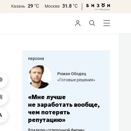
29
°С
31.8
°С
Казань
Москва
персона
азитов
Роман Ободец
«Готовые решения»
ных
«Мне лучше
«Мама г
 может
не заработать вообще,
помогае
мум
чем потерять
от болез
репутацию»
себя жи
арубежные
Владелец отделочной фирмы
Наследница б