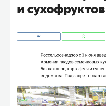
и сухофруктов
Россельхознадзор с 3 июня вве
Армении плодов семечковых культ
баклажанов, картофеля и сушен
ведомства. Под запрет попал та
Рекомендуем
Рекоме
ВТБ
150 камер до квартиры и Face
Опыт 
ID вместо ключа: какой будет
приро
безопасность в ЖК «Нова»
с мен