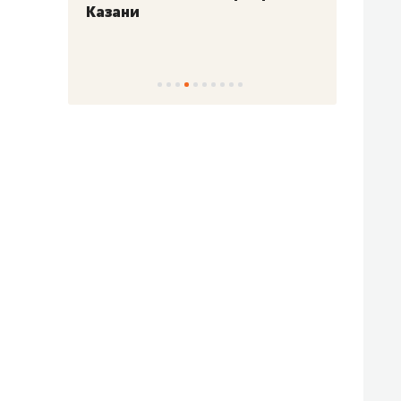
Казани
набер