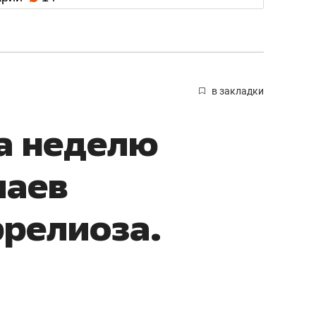
в закладки
за неделю
чаев
релиоза.