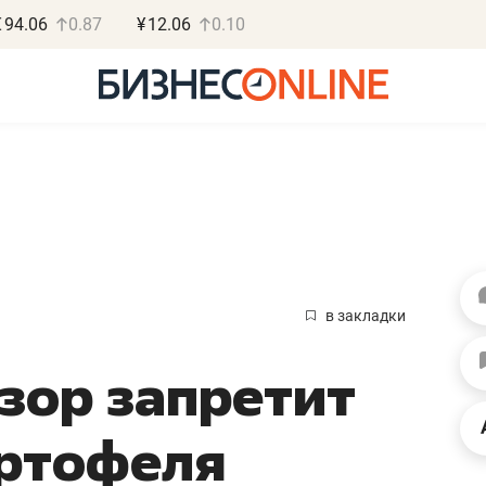
€
94.06
0.87
¥
12.06
0.10
Василь М
МАРТ
в закладки
«Не зная мест
зор запретит
правил, бизнес
потерять мини
артофеля
полгода»
Как бизнесу выйти на з