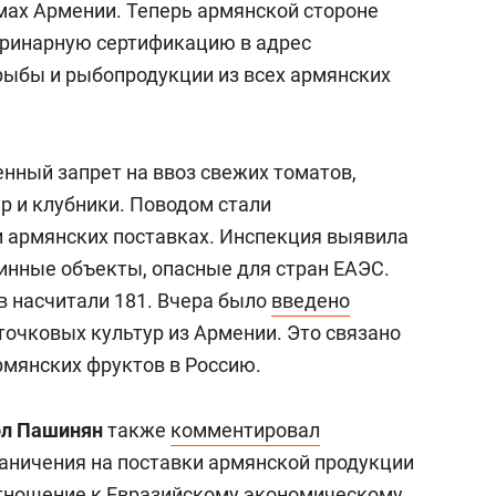
ах Армении. Теперь армянской стороне
еринарную сертификацию в адрес
рыбы и рыбопродукции из всех армянских
нный запрет на ввоз свежих томатов,
ур и клубники. Поводом стали
 армянских поставках. Инспекция выявила
инные объекты, опасные для стран ЕАЭС.
ев насчитали 181. Вчера было
введено
точковых культур из Армении. Это связано
рмянских фруктов в Россию.
ол Пашинян
также
комментировал
раничения на поставки армянской продукции
отношение к Евразийскому экономическому