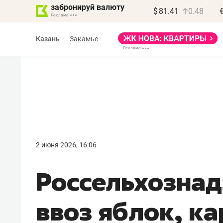
забронируй валюту
$
81.41
0.48
Казань
Закамье
2 июня 2026, 16:06
Россельхознад
ввоз яблок, к