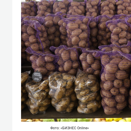
состо
антих
Фото: «БИЗНЕС Online»