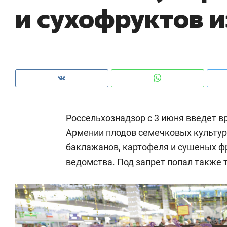
и сухофруктов 
рынки, почему надо знать аксакалов и
о 
чем интересен Оман?
кл
Россельхознадзор с 3 июня введет в
Армении плодов семечковых культур (
баклажанов, картофеля и сушеных ф
ведомства. Под запрет попал также 
Рекомендуем
Рекомендуем
Как ГК «МИР ГРУПП» и ВТБ
150 камер 
создают оазис жилого
ID вместо 
комфорта под Казанью
безопаснос