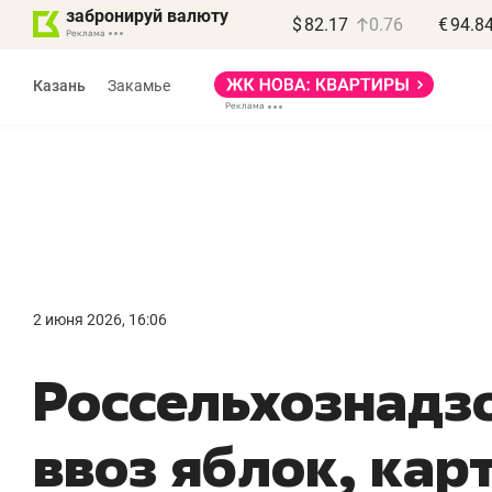
забронируй валюту
$
82.17
0.76
€
94.8
Казань
Закамье
Василь Мазитов
МАРТ
2 июня 2026, 16:06
«Не зная местных
«
Россельхознадз
правил, бизнес может
н
потерять минимум
ч
ввоз яблок, кар
полгода»
р
Как бизнесу выйти на зарубежные
Вл