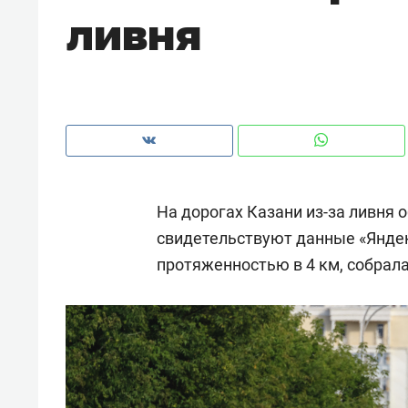
ливня
рынки, почему надо знать аксакал
чем интересен Оман?
На дорогах Казани из-за ливня 
свидетельствуют данные «Яндек
протяженностью в 4 км, собрала
Рекомендуем
Рекоме
Как ГК «МИР ГРУПП» и ВТБ
150 ка
создают оазис жилого
ID вме
комфорта под Казанью
безоп