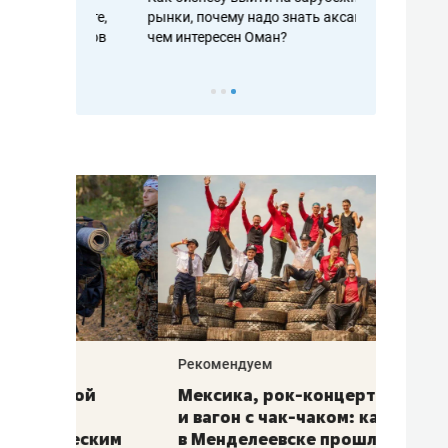
рафакте,
рынки, почему надо знать аксакалов и
о трехкратно
кредитов
чем интересен Оман?
клиентах и ч
Рекомендуем
Рекоме
ой
Мексика, рок-концерт
«Прор
и вагон с чак-чаком: как
30 ме
еским
в Менделеевске прошла
лечит