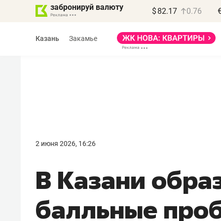
забронируй валюту
$
82.17
0.76
Казань
Закамье
Василь Мазитов
МАРТ
2 июня 2026, 16:26
«Не зная местных
В Казани обра
правил, бизнес может
потерять минимум
балльные проб
полгода»
Как бизнесу выйти на зарубежные