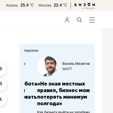
25.4
°С
22.4
°С
Казань
Москва
персона
еменова
Василь Мазитов
»
МАРТ
а: работа
«Не зная местных
«Мне лу
ечься
правил, бизнес может
не зара
вствовать
потерять минимум
чем пот
полгода»
репутац
пошиву
Как бизнесу выйти на зарубежные
Владелец от