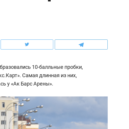
ов и
о трехкратном росте цен, дотошных
школьной формы о конт
клиентах и чудных запросах мастеров
налогах и развитии без 
образовались 10-балльные пробки,
с.Карт». Самая длинная из них,
сь у «Ак Барс Арены».
ндуем
Рекомендуем
мер до квартиры и Face
Опыт выживания в дик
сто ключа: какой будет
природе, работа
асность в ЖК «Нова»
с ментальным и физич