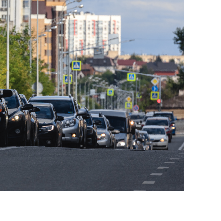
состоянием как основа
антихрупких команд