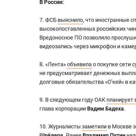
В России:
7. ФСБ
выяснило
, что иностранные 
высокопоставленных российских чи
Вредоносное ПО позволяло прослушив
видеозапись через микрофон и камер
8. «Лента»
объявила
о покупке сети 
не предусматривает денежных выплат
долговые обязательства «О’кей» в к
9. В следующем году ОАК
планирует 
глава корпорации
Вадим Бадеха
.
10. Журналисты
заметили
в Москве э
Шрёдера
. Ранее
Владимир Путин
на