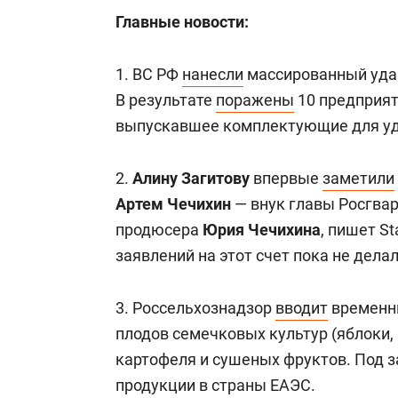
Главные новости:
1. ВС РФ
нанесли
массированный удар
В результате
поражены
10 предприяти
выпускавшее комплектующие для уд
2.
Алину Загитову
впервые
заметили
Артем Чечихин
— внук главы Росгва
продюсера
Юрия Чечихина
, пишет St
заявлений на этот счет пока не делал
3. Россельхознадзор
вводит
временны
плодов семечковых культур (яблоки, г
картофеля и сушеных фруктов. Под з
продукции в страны ЕАЭС.