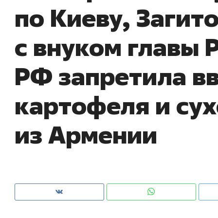
по Киеву, Загит
рынки, почему надо знать аксакалов и
о 
чем интересен Оман?
кл
с внуком главы 
РФ запретила вв
картофеля и су
из Армении
Рекомендуем
Рекомендуем
Как ГК «МИР ГРУПП» и ВТБ
150 камер 
создают оазис жилого
ID вместо 
комфорта под Казанью
безопаснос