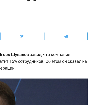
ов и
о трехкратном росте цен, дотошных
школьной формы о конт
клиентах и чудных запросах мастеров
налогах и развитии без 
Игорь Шувалов
завил, что компания
тит 15% сотрудников. Об этом он сказал на
дерации.
ндуем
Рекомендуем
мер до квартиры и Face
Опыт выживания в дик
сто ключа: какой будет
природе, работа
асность в ЖК «Нова»
с ментальным и физич