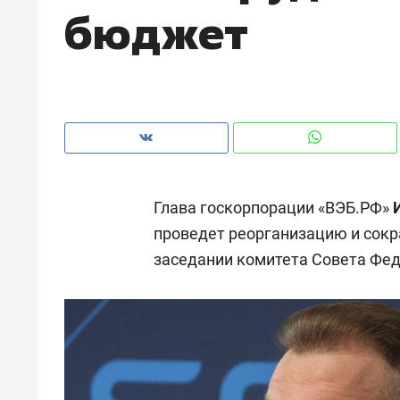
бюджет
рынки, почему надо знать аксакал
чем интересен Оман?
Глава госкорпорации «ВЭБ.РФ»
проведет реорганизацию и сокра
заседании комитета Совета Фе
Рекомендуем
Рекоме
Как ГК «МИР ГРУПП» и ВТБ
150 ка
создают оазис жилого
ID вме
комфорта под Казанью
безоп