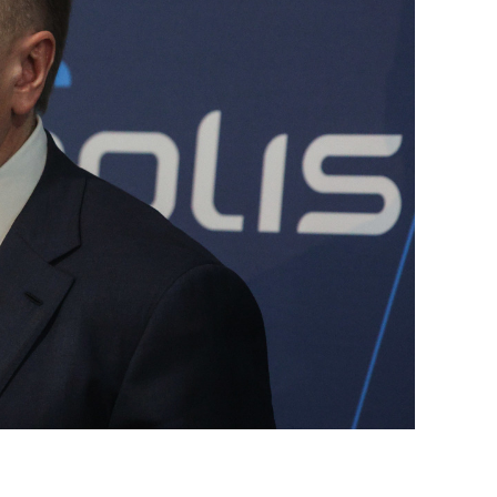
состоянием как основа
антихрупких команд