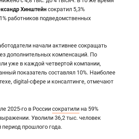
ижено с 4,8 тыс. до 4 тысяч. В то же время
ксандр Хинштейн
сократил 5,3%
2,1% работников подведомственных
 работодатели начали активнее сокращать
без дополнительных компенсаций. По
шли уже в каждой четвертой компании,
данный показатель составлял 10%. Наиболее
техе, digital-сфере и консалтинге, отмечают
ле 2025-го в России
сократили
на 59%
выражении. Уволили 36,2 тыс. человек
й период прошлого года.