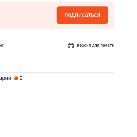
подписаться
er
версия для печати
арии
2