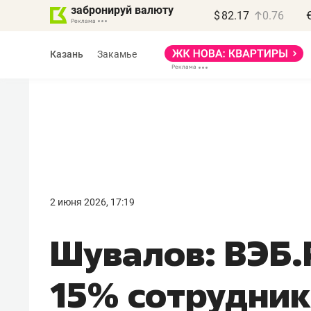
забронируй валюту
$
82.17
0.76
Казань
Закамье
Василь Мазитов
МАРТ
2 июня 2026, 17:19
«Не зная местных
Шувалов: ВЭБ.
правил, бизнес может
потерять минимум
15% сотрудник
полгода»
Как бизнесу выйти на зарубежные