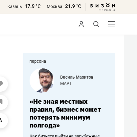
17.9
°С
21.9
°С
Казань
Москва
персона
еменова
Василь Мазитов
»
МАРТ
а: работа
«Не зная местных
«Мне лу
ечься
правил, бизнес может
не зара
вствовать
потерять минимум
чем пот
полгода»
репутац
пошиву
Как бизнесу выйти на зарубежные
Владелец от