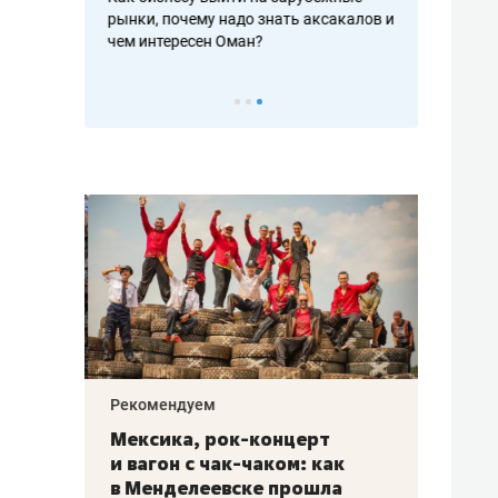
рафакте,
рынки, почему надо знать аксакалов и
о трехкратно
кредитов
чем интересен Оман?
клиентах и ч
Рекомендуем
Рекоме
ой
Мексика, рок-концерт
«Прор
и вагон с чак-чаком: как
30 ме
еским
в Менделеевске прошла
лечит