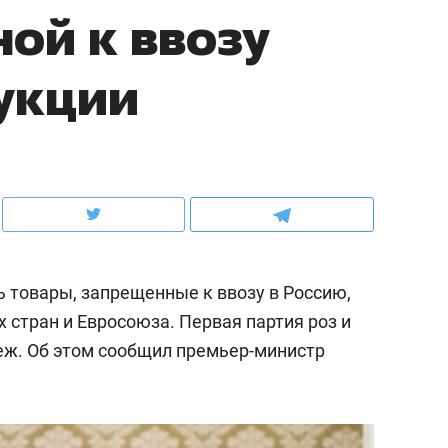
ной к ввозу
ов и
о трехкратном росте цен, дотошных
школьной формы о конт
клиентах и чудных запросах мастеров
налогах и развитии без 
укции
 товары, запрещенные к ввозу в Россию,
 стран и Евросоюза. Первая партия роз и
еж. Об этом сообщил премьер-министр
ндуем
Рекомендуем
мер до квартиры и Face
Опыт выживания в дик
сто ключа: какой будет
природе, работа
асность в ЖК «Нова»
с ментальным и физич