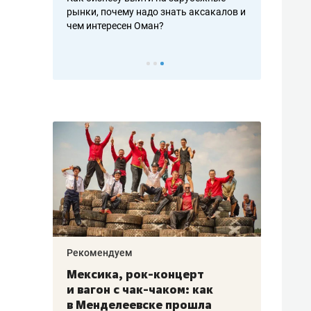
рафакте,
рынки, почему надо знать аксакалов и
о трехкратно
кредитов
чем интересен Оман?
клиентах и ч
Рекомендуем
Рекоме
ой
Мексика, рок-концерт
«Прор
и вагон с чак-чаком: как
30 ме
еским
в Менделеевске прошла
лечит