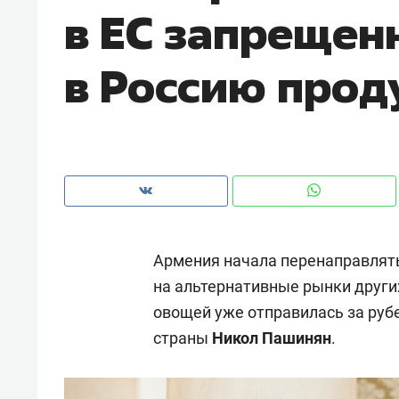
в ЕС запрещен
рынки, почему надо знать аксакал
чем интересен Оман?
в Россию прод
Армения начала перенаправлять
на альтернативные рынки других
овощей уже отправилась за руб
Рекомендуем
Рекоме
страны
Никол Пашинян
.
Как ГК «МИР ГРУПП» и ВТБ
150 ка
создают оазис жилого
ID вме
комфорта под Казанью
безоп