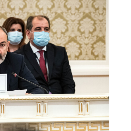
состоянием как основа
антихрупких команд