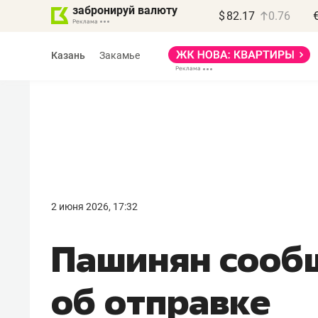
забронируй валюту
$
82.17
0.76
Казань
Закамье
Василь Мазитов
МАРТ
2 июня 2026, 17:32
«Не зная местных
Пашинян сооб
правил, бизнес может
потерять минимум
об отправке
полгода»
Как бизнесу выйти на зарубежные