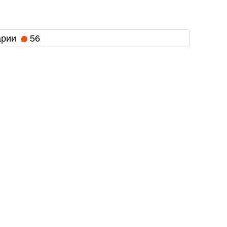
арии
56