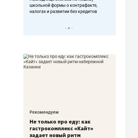
н, дотошных
школьной формы о контрафакте,
рынки, почем
осах мастеров
налогах и развитии без кредитов
чем интересе
Рекомендуем
Рекоме
аждые
Не только про еду: как
Элитн
канал»
гастрокомплекс «Кайт»
и бре
рии
задает новый ритм
гаран