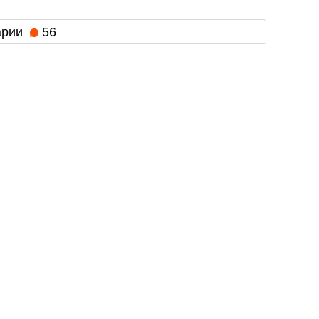
арии
56