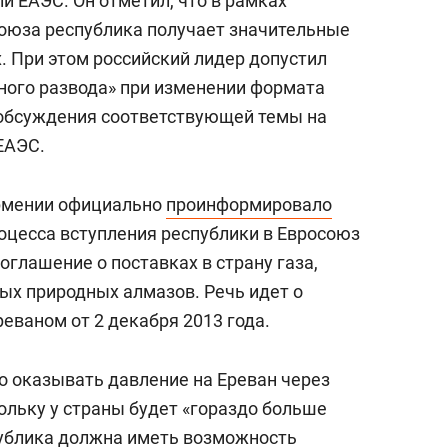
ли ЕАЭС. Он отметил, что в рамках
оюза республика получает значительные
. При этом российский лидер допустил
тного развода» при изменении формата
 обсуждения соответствующей темы на
ЕАЭС.
Армении официально
проинформировало
роцесса вступления республики в Евросоюз
оглашение о поставках в страну газа,
ых природных алмазов. Речь идет о
еваном от 2 декабря 2013 года.
то оказывать давление на Ереван через
ольку у страны будет «гораздо больше
спублика должна иметь возможность