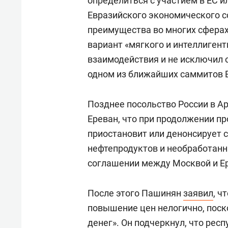
определиться с участием в ЕС и
Евразийского экономического с
преимущества во многих сферах
вариант «мягкого и интеллиген
взаимодействия и не исключил
одном из ближайших саммитов 
Позднее посольство России в 
Ереван, что при продолжении п
приостановит или денонсирует с
нефтепродуктов и необработанн
соглашении между Москвой и Ер
После этого Пашинян
заявил
, ч
повышение цен нелогично, поск
денег». Он подчеркнул, что ре