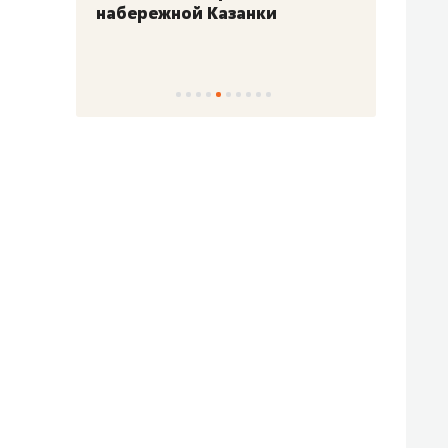
набережной Казанки
«Барк
«Рез