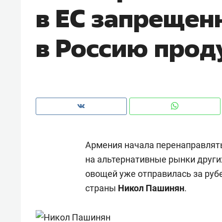
в ЕС запрещен
в Россию прод
Армения начала перенаправлять
на альтернативные рынки других
овощей уже отправилась за руб
Рекомендуем
Рекоме
страны
Никол Пашинян
.
и Face
Опыт выживания в дикой
Мекси
 будет
природе, работа
и ваго
ва»
с ментальным и физическим
в Мен