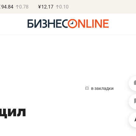
€
94.84
0.78
¥
12.17
0.10
Василь Мазитов
Роман О
МАРТ
«Готовые
в закладки
«Не зная местных
«Мне лучше
щил
правил, бизнес может
не заработать 
потерять минимум
чем потерять
полгода»
репутацию»
Как бизнесу выйти на зарубежные
Владелец отделочной ф