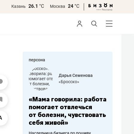
26.1
°С
24
°С
Казань
Москва
персона
бодец
Дарья Семенова
 решения»
«Бросско»
«Мама говорила: работа
«Не зна
вообще,
помогает отвлечься
правил,
от болезни, чувствовать
потерят
себя живой»
полгода
ирмы
Наследница бизнеса по пошиву
Как бизнесу 