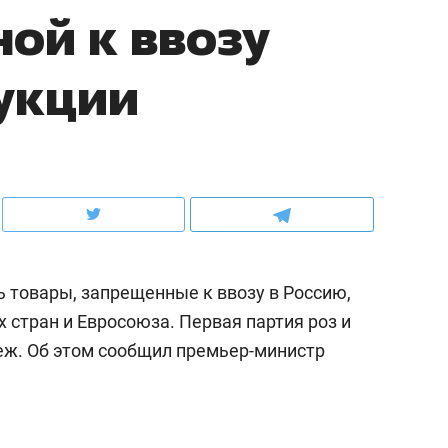
ной к ввозу
рынки, почему надо знать аксакалов и
о трехкратном росте це
чем интересен Оман?
клиентах и чудных запр
укции
 товары, запрещенные к ввозу в Россию,
 стран и Евросоюза. Первая партия роз и
еж. Об этом сообщил премьер-министр
ндуем
Рекомендуем
ка, рок-концерт
«Прорывы случались к
н с чак-чаком: как
30 метров»: как «Водо
делеевске прошла
лечит подземные арте