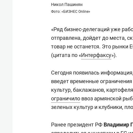
состоянием как основа
«Гонк
Никол Пашинян
антихрупких команд
Фото: «БИЗНЕС Online»
«Ряд бизнес-делегаций уже рабо
отправлена, дойдет до места, с
товар не останется. Это рынки 
(цитата по «
Интерфаксу
»).
Сегодня появилась информация
введет временные ограничения 
культур, баклажанов, картофел
ограничило
ввоз армянской рыбы
зеленых культур и клубники, пл
Ранее президент РФ
Владимир 