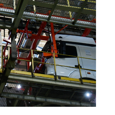
состоянием как основа
антихрупких команд