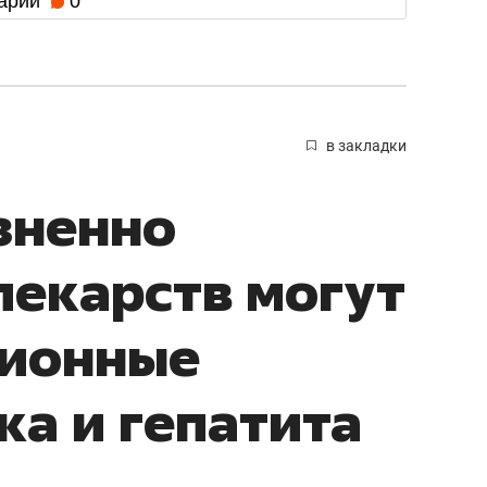
арии
0
в закладки
зненно
екарств могут
ционные
ка и гепатита