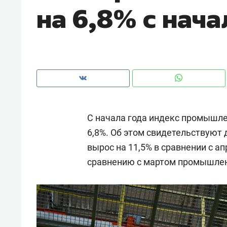
на 6,8% с нача
рынки, почему надо знать аксакал
чем интересен Оман?
С начала года индекс промышле
6,8%. Об этом свидетельствуют
вырос на 11,5% в сравнении с а
сравнению с мартом промышленн
Рекомендуем
Рекоме
Как ГК «МИР ГРУПП» и ВТБ
150 ка
создают оазис жилого
ID вме
комфорта под Казанью
безоп