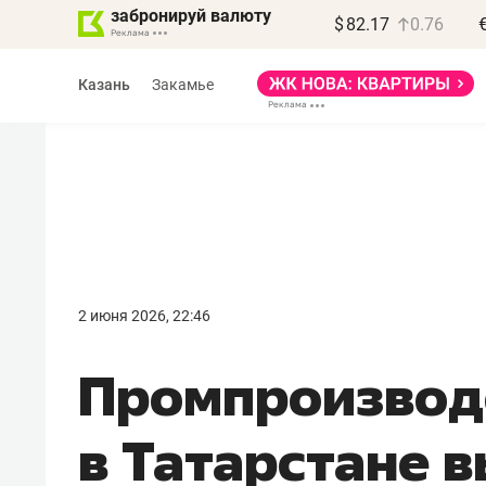
забронируй валюту
$
82.17
0.76
Казань
Закамье
Василь Мазитов
МАРТ
2 июня 2026, 22:46
«Не зная местных
Промпроизвод
правил, бизнес может
потерять минимум
в Татарстане 
полгода»
Как бизнесу выйти на зарубежные