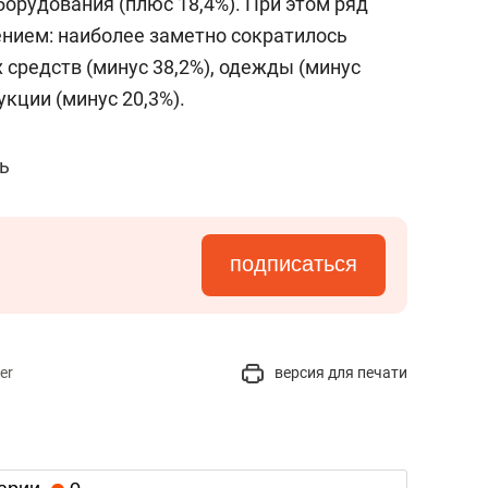
орудования (плюс 18,4%). При этом ряд
ением: наиболее заметно сократилось
средств (минус 38,2%), одежды (минус
укции (минус 20,3%).
ь
подписаться
er
версия для печати