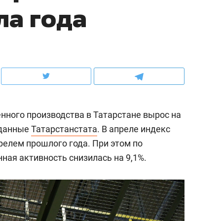
ла года
ов и
о трехкратном росте цен, дотошных
школьной формы о конт
клиентах и чудных запросах мастеров
налогах и развитии без 
нного производства в Татарстане вырос на
 данные
Татарстанстата
. В апреле индекс
прелем прошлого года. При этом по
ая активность снизилась на 9,1%.
ндуем
Рекомендуем
мер до квартиры и Face
Опыт выживания в дик
сто ключа: какой будет
природе, работа
асность в ЖК «Нова»
с ментальным и физич