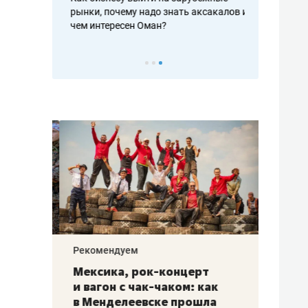
рафакте,
рынки, почему надо знать аксакалов и
о трехкратно
кредитов
чем интересен Оман?
клиентах и ч
Рекомендуем
Рекоме
ой
Мексика, рок-концерт
«Прор
и вагон с чак-чаком: как
30 ме
еским
в Менделеевске прошла
лечит