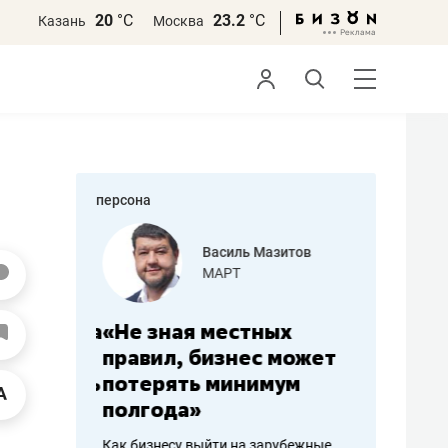
20
°С
23.2
°С
Казань
Москва
персона
еменова
Василь Мазитов
»
МАРТ
а: работа
«Не зная местных
«Мне лу
ечься
правил, бизнес может
не зара
вствовать
потерять минимум
чем пот
полгода»
репутац
пошиву
Как бизнесу выйти на зарубежные
Владелец от