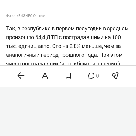
Фото: «БИЗНЕС Online»
Так, в республике в первом полугодии в среднем
произошло 64,4 ДТП с пострадавшими на 100
тыс. единиц авто. Это на 2,8% меньше, чем за
аналогичный период прошлого года. При этом
число пострадавших (и погибших, и раненых)
достигло 44,7 человека в среднем на 100 тыс.
0
машин.
В прошлом году РТ
занимала
42-е место в
аналогичном рейтинге. Тогда в регионе было
зафиксировано 98,2 ДТП с пострадавшими на
100 тыс. единиц авто за первое полугодие 2025-
го.