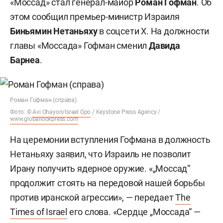
«Моссад» стал генерал-майор
Роман Гофман
. Об
этом сообщил премьер-министр Израиля
Биньямин Нетаньяху
в соцсети X. На должности
главы «Моссада» Гофман сменил
Давида
Барнеа
.
Роман Гофман (справа)
Фото: ©
Avi Ohayon/Israel Gpo
/ Keystone Press Agency /
www.globallookpress.com
На церемонии вступления Гофмана в должность
Нетаньяху заявил, что Израиль не позволит
Ирану получить ядерное оружие. «„Моссад“
продолжит стоять на передовой нашей борьбы
против иранской агрессии», — передает
The
Times of Israel
его слова. «Сердце „Моссада“ —