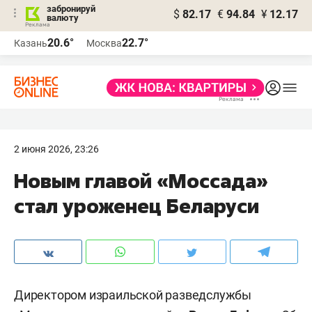
забронируй
$
82.17
€
94.84
¥
12.17
валюту
20.6°
22.7°
Казань
Москва
2 июня 2026, 23:26
Новым главой «Моссада»
стал уроженец Беларуси
Директором израильской разведслужбы