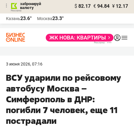
забронируй
$
82.17
€
94.84
¥
12.17
валюту
23.6°
23.3°
Казань
Москва
3 июня 2026, 07:16
ВСУ ударили по рейсовому
автобусу Москва –
Симферополь в ДНР:
погибли 7 человек, еще 11
пострадали