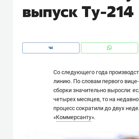
выпуск Ту-214
рынки, почему надо знать аксакал
чем интересен Оман?
Со следующего года производст
линию. По словам первого виц
сборки значительно выросли: е
четырех месяцев, то на недавн
процесс сократили до двух неде
Рекомендуем
Рекоме
«
Коммерсанту
».
Как ГК «МИР ГРУПП» и ВТБ
150 ка
создают оазис жилого
ID вме
комфорта под Казанью
безоп