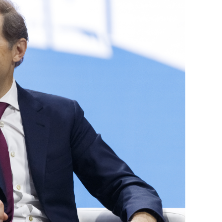
состоянием как основа
антихрупких команд