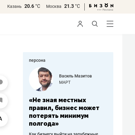
20.6
°С
21.3
°С
Казань
Москва
персона
еменова
Василь Мазитов
»
МАРТ
а: работа
«Не зная местных
«Мне лу
ечься
правил, бизнес может
не зара
вствовать
потерять минимум
чем пот
полгода»
репутац
пошиву
Как бизнесу выйти на зарубежные
Владелец от