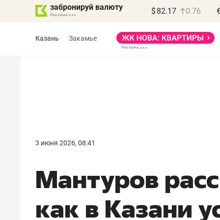
забронируй валюту
$
82.17
0.76
Казань
Закамье
Василь Мазитов
МАРТ
3 июня 2026, 08:41
«Не зная местных
Мантуров расс
правил, бизнес может
потерять минимум
как в Казани 
полгода»
Как бизнесу выйти на зарубежные