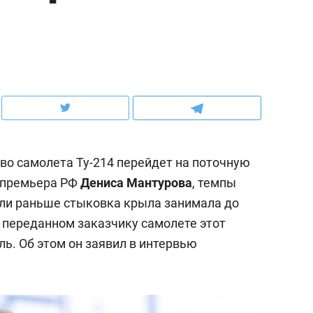
ов и
о трехкратном росте цен, дотошных
школьной формы о конт
клиентах и чудных запросах мастеров
налогах и развитии без 
во самолета Ту-214 перейдет на поточную
е-премьера РФ
Дениса Мантурова
, темпы
сли раньше стыковка крыла занимала до
о переданном заказчику самолете этот
ль. Об этом он заявил в интервью
ндуем
Рекомендуем
мер до квартиры и Face
Опыт выживания в дик
сто ключа: какой будет
природе, работа
асность в ЖК «Нова»
с ментальным и физич