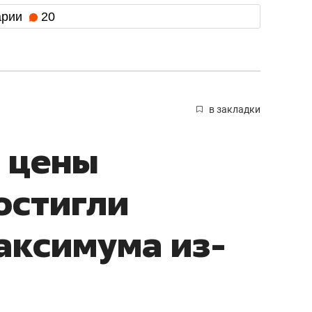
арии
20
в закладки
 цены
остигли
аксимума из-