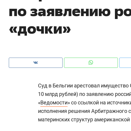
по заявлению р
рынки, почему надо знать аксакалов и
о 
чем интересен Оман?
кл
«дочки»
Суд в Бельгии арестовал имущество G
10 млрд рублей) по заявлению росси
«
Ведомости
» со ссылкой на источник
Рекомендуем
Рекомендуем
исполнения решения Арбитражного с
Как ГК «МИР ГРУПП» и ВТБ
150 камер 
материнских структур американской
создают оазис жилого
ID вместо 
комфорта под Казанью
безопаснос