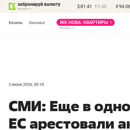
забронируй валюту
$
81.41
0.48
€
94.0
Казань
Закамье
Василь Мазитов
МАРТ
3 июня 2026, 09:10
«Не зная местных
«
СМИ: Еще в одно
правил, бизнес может
н
потерять минимум
ч
ЕС арестовали а
полгода»
р
Как бизнесу выйти на зарубежные
Вл