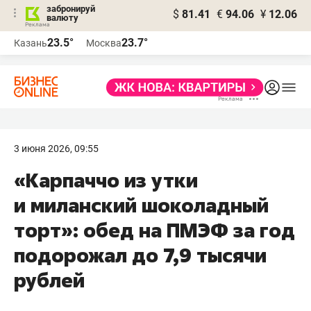
забронируй
$
81.41
€
94.06
¥
12.06
валюту
23.5°
23.7°
Казань
Москва
3 июня 2026, 09:55
«Карпаччо из утки
и миланский шоколадный
торт»: обед на ПМЭФ за год
подорожал до 7,9 тысячи
рублей