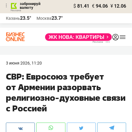
забронируй
$
81.41
€
94.06
¥
12.06
валюту
23.5°
23.7°
Казань
Москва
3 июня 2026, 11:20
СВР: Евросоюз требует
от Армении разорвать
религиозно-духовные связи
с Россией