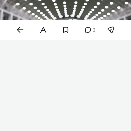
0
Фото: «БИЗНЕС Online»
По нашим данным, речь идет о том, что АНО «ФК
„Рубин“ выкупил стопроцентную долю у ООО „ФК
„Нефтехимик“» — клубы вошли в единую
юридическую плоскость. Де-факто «Рубин»
начал контролировать «Нефтехимик» уже летом.