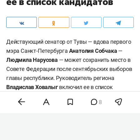
ее в список кандидатов
Действующий сенатор от Тувы — вдова первого
мэра Санкт-Петербурга
Анатолия Собчака
—
Людмила Нарусова
— может сохранить место в
Совете Федерации после сентябрьских выборов
главы республики. Руководитель региона
Владислав Ховалыг
включил ее в список
кандидатов в сенаторы при подаче документов
8
в избирком для участия в выборах, сообщил
ТАСС
со ссылкой на республиканскую
избирательную комиссию.