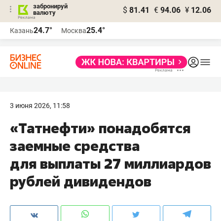
забронируй
$
81.41
€
94.06
¥
12.06
валюту
24.7°
25.4°
Казань
Москва
3 июня 2026, 11:58
«Татнефти» понадобятся
заемные средства
для выплаты 27 миллиардов
рублей дивидендов