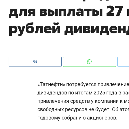
для выплаты 27
рынки, почему надо знать аксакалов и
о 
чем интересен Оман?
кл
рублей дивиден
«Татнефти» потребуется привлечени
дивидендов по итогам 2025 года в ра
привлечения средств у компании к м
Рекомендуем
Рекомендуем
свободных ресурсов не будет. Об эт
Как ГК «МИР ГРУПП» и ВТБ
150 камер 
годовому собранию акционеров.
создают оазис жилого
ID вместо 
комфорта под Казанью
безопаснос