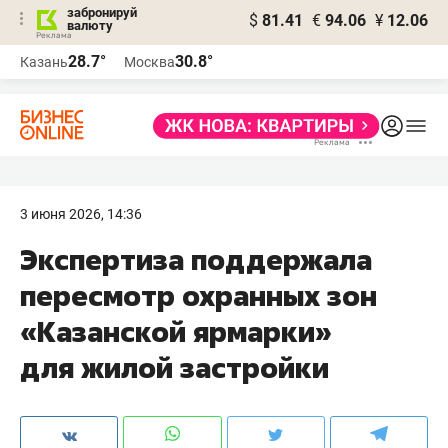
забронируй
$
81.41
€
94.06
¥
12.06
валюту
28.7°
30.8°
Казань
Москва
3 июня 2026, 14:36
Экспертиза поддержала
пересмотр охранных зон
«Казанской ярмарки»
для жилой застройки