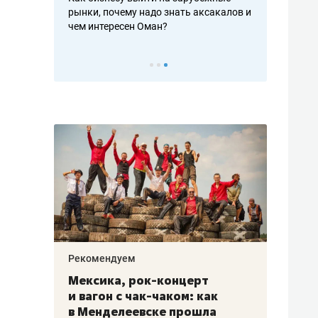
рафакте,
рынки, почему надо знать аксакалов и
о трехкратно
кредитов
чем интересен Оман?
клиентах и ч
Рекомендуем
Рекоме
ой
Мексика, рок-концерт
«Прор
и вагон с чак-чаком: как
30 ме
еским
в Менделеевске прошла
лечит