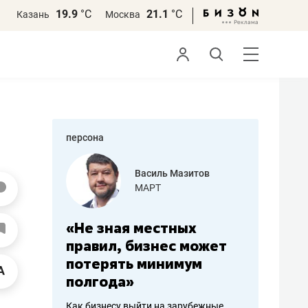
19.9
°С
21.1
°С
Казань
Москва
персона
еменова
Василь Мазитов
»
МАРТ
а: работа
«Не зная местных
«Мне лу
ечься
правил, бизнес может
не зара
вствовать
потерять минимум
чем пот
полгода»
репутац
пошиву
Как бизнесу выйти на зарубежные
Владелец от