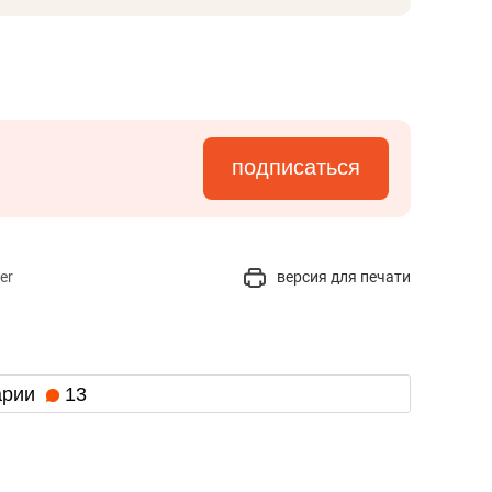
подписаться
er
версия для печати
арии
13