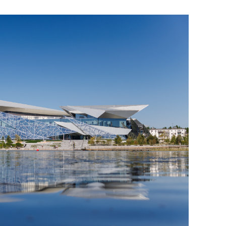
состоянием как основа
антихрупких команд