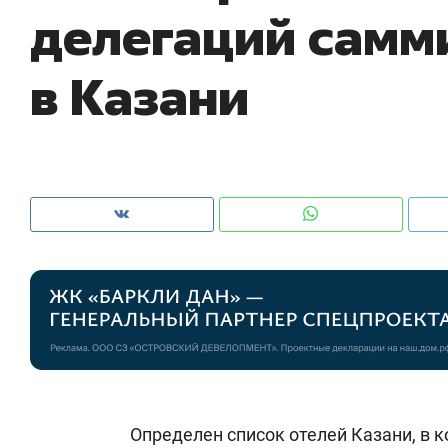
делегаций самм
рынки, почему надо знать аксакалов и
о 
чем интересен Оман?
кл
в Казани
Рекомендуем
Рекомендуем
Как ГК «МИР ГРУПП» и ВТБ
150 камер 
создают оазис жилого
ID вместо 
Определен список отелей Казани, в 
комфорта под Казанью
безопаснос