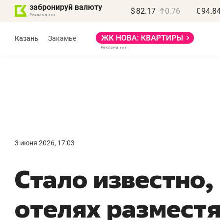
забронируй валюту
$
82.17
0.76
€
94.8
Казань
Закамье
Василь Мазитов
МАРТ
3 июня 2026, 17:03
«Не зная местных
«
Стало известно,
правил, бизнес может
н
потерять минимум
ч
отелях разместя
полгода»
р
Как бизнесу выйти на зарубежные
Вл