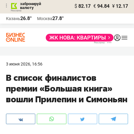
забронируй
$
82.17
€
94.84
¥
12.17
валюту
26.8°
27.8°
Казань
Москва
3 июня 2026, 16:56
В список финалистов
премии «Большая книга»
вошли Прилепин и Симоньян