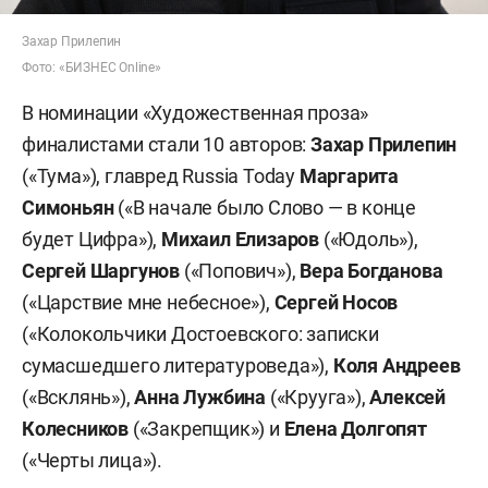
Захар Прилепин
Фото: «БИЗНЕС Online»
В номинации «Художественная проза»
финалистами стали 10 авторов:
Захар Прилепин
(«Тума»), главред Russia Today
Маргарита
Симоньян
(«В начале было Слово — в конце
будет Цифра»),
Михаил Елизаров
(«Юдоль»),
Сергей Шаргунов
(«Попович»),
Вера Богданова
(«Царствие мне небесное»),
Сергей Носов
(«Колокольчики Достоевского: записки
сумасшедшего литературоведа»),
Коля Андреев
(«Всклянь»),
Анна Лужбина
(«Крууга»),
Алексей
Колесников
(«Закрепщик») и
Елена Долгопят
(«Черты лица»).