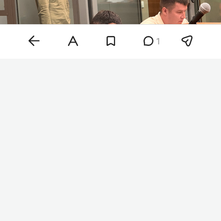
1
Фарид Нурутдинов
Фото: «БИЗНЕС Online» (архив)
Следствие просило продлить Нурутдинову меру
пресечения в виде заключения под стражу до 8
октября 2026 года. Однако защита настаивала
на смягчении меры пресечения из-за состояния
здоровья Нурутдинова. В итоге судья
Сергей
Аптулин
изменил Нурутдинову меру пресечения
на домашний арест.