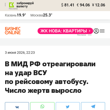
забронируй
$
81.41
€
94.06
¥
12.06
валюту
19.9°
25.3°
Казань
Москва
3 июня 2026, 22:23
В МИД РФ отреагировали
на удар ВСУ
по рейсовому автобусу.
Число жертв выросло