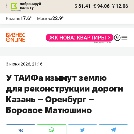
забронируй
$
81.41
€
94.06
¥
12.06
валюту
17.6°
22.9°
Казань
Москва
3 июня 2026, 21:16
У ТАИФа изымут землю
для реконструкции дороги
Казань – Оренбург –
Боровое Матюшино