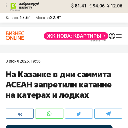
забронируй
$
81.41
€
94.06
¥
12.06
валюту
17.6°
22.9°
Казань
Москва
3 июня 2026, 19:56
На Казанке в дни саммита
АСЕАН запретили катание
на катерах и лодках