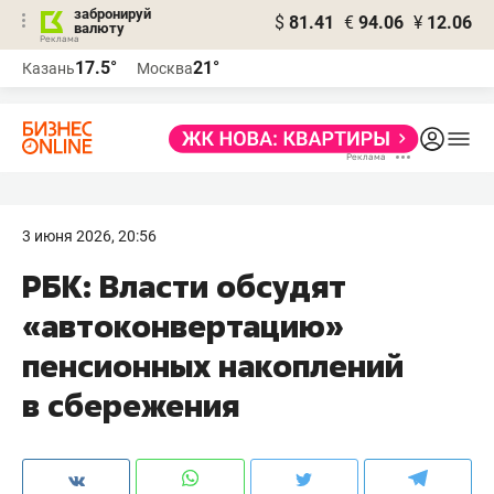
забронируй
$
81.41
€
94.06
¥
12.06
валюту
17.5°
21°
Казань
Москва
3 июня 2026, 20:56
РБК: Власти обсудят
«автоконвертацию»
пенсионных накоплений
в сбережения