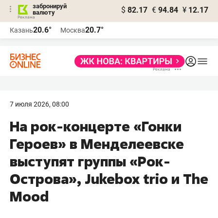
забронируй
$
82.17
€
94.84
¥
12.17
валюту
20.6°
20.7°
Казань
Москва
7 июля 2026, 08:00
На рок-концерте «Гонки
Героев» в Менделеевске
выступят группы «Рок-
Острова», Jukebox trio и The
Mood