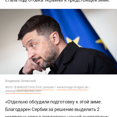
Владимир Зеленский
Фото: ©
IMAGO/Chris Emil Janssen
/
www.imago-images.de
/
www.globallookpress.com
«Отдельно обсудили подготовку к этой зиме.
Благодарен Сербии за решение выделить 2
миллиона евро в поддержку нашей энергетики»,