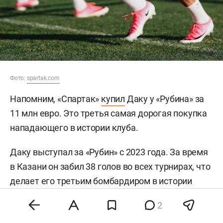
Фото:
spartak.com
Напомним, «Спартак»
купил
Даку у «Рубина» за
11 млн евро. Это третья самая дорогая покупка
нападающего в истории клуба.
Даку выступал за «Рубин» с 2023 года. За время
в Казани он забил 38 голов во всех турнирах, что
делает его третьим бомбардиром в истории
клуба. А 37 голов в РПЛ — второй показатель
2
после
Гекдениза Карадениза
.