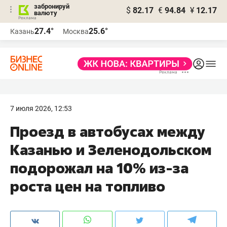
забронируй
$
82.17
€
94.84
¥
12.17
валюту
27.4°
25.6°
Казань
Москва
7 июля 2026, 12:53
Проезд в автобусах между
Казанью и Зеленодольском
подорожал на 10% из-за
роста цен на топливо