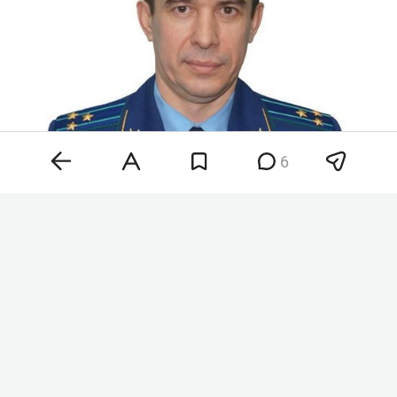
6
Ришат Шакиров
Фото:
пресс-служба
прокуратуры РТ
Шакиров родился 17 февраля 1979 года в Арске.
В 2001-м он окончил Казанский юридический
институт МВД России по специальности