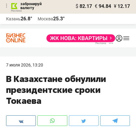
забронируй
$
82.17
€
94.84
¥
12.17
валюту
26.8°
25.3°
Казань
Москва
7 июля 2026, 13:20
В Казахстане обнулили
президентские сроки
Токаева