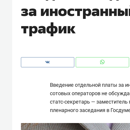
за иностранны
рынки, почему надо знать аксакал
чем интересен Оман?
трафик
Введение отдельной платы за и
сотовых операторов не обсуждае
статс-секретарь — заместител
Рекомендуем
Рекоме
пленарного заседания в Госдуме
Как ГК «МИР ГРУПП» и ВТБ
150 ка
создают оазис жилого
ID вме
комфорта под Казанью
безоп