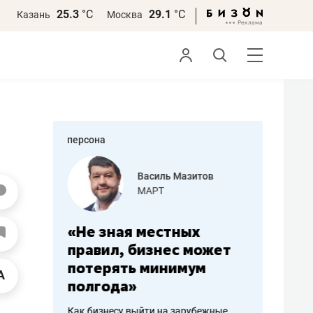
25.3
°С
29.1
°С
Казань
Москва
персона
еменова
Василь Мазитов
»
МАРТ
а: работа
«Не зная местных
«Мне лу
ечься
правил, бизнес может
не зара
вствовать
потерять минимум
чем пот
полгода»
репутац
пошиву
Как бизнесу выйти на зарубежные
Владелец от