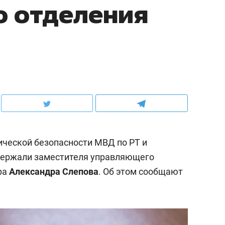
о отделения
ческой безопасности МВД по РТ и
держали заместителя управляющего
ра
Александра Слепова
. Об этом сообщают