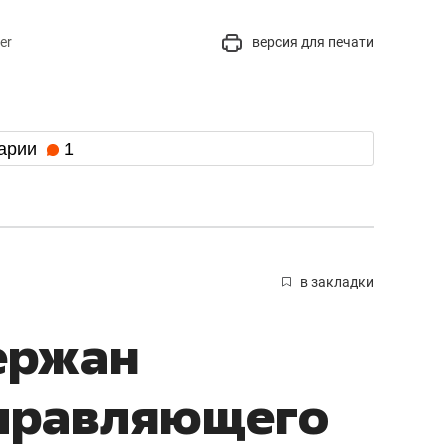
er
версия для печати
арии
1
в закладки
ержан
управляющего