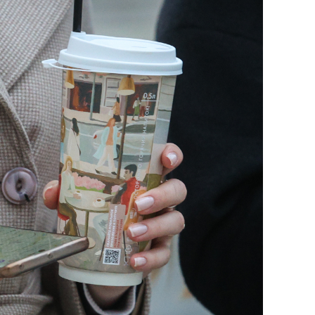
состоянием как основа
антихрупких команд