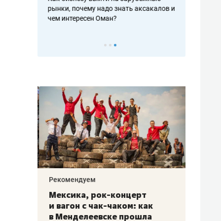
рафакте,
рынки, почему надо знать аксакалов и
о трехкратно
кредитов
чем интересен Оман?
клиентах и ч
Рекомендуем
Рекоме
ой
Мексика, рок-концерт
«Прор
и вагон с чак-чаком: как
30 ме
еским
в Менделеевске прошла
лечит