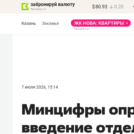
забронируй валюту
$
80.93
-0.20
Казань
Закамье
Василь Мазитов
МАРТ
7 июля 2026, 15:14
«Не зная местных
Минцифры опр
правил, бизнес может
потерять минимум
введение отде
полгода»
Как бизнесу выйти на зарубежные