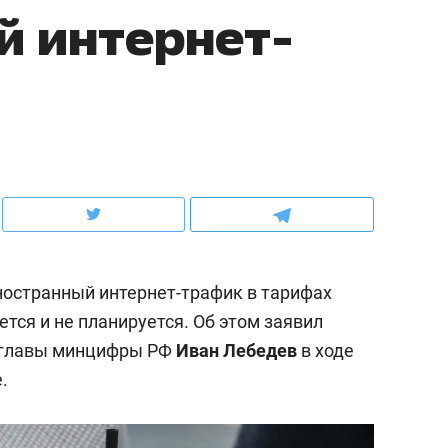
й интернет-
ов и
о трехкратном росте цен, дотошных
школьной формы о конт
клиентах и чудных запросах мастеров
налогах и развитии без 
ностранный интернет-трафик в тарифах
тся и не планируется. Об этом заявил
ь главы минцифры РФ
Иван Лебедев
в ходе
ндуем
Рекомендуем
.
мер до квартиры и Face
Опыт выживания в дик
сто ключа: какой будет
природе, работа
асность в ЖК «Нова»
с ментальным и физич